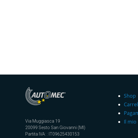
Shop
Carrel
Paga
Il mio
Via Muggiasca 19
20099 Sesto San Giovanni (MI)
Partita IVA: : IT09625430153