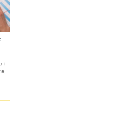
e
o i
ne,