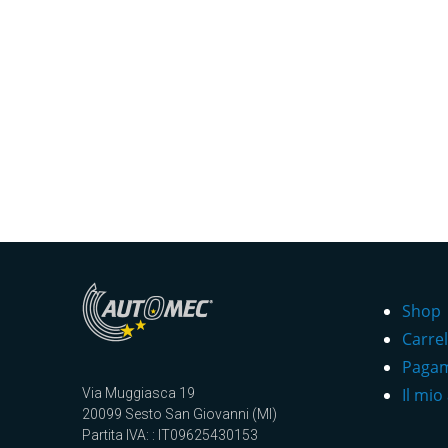
Shop
Carrel
Paga
Il mio
Via Muggiasca 19
20099 Sesto San Giovanni (MI)
Partita IVA: : IT09625430153