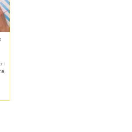
e
o i
ne,