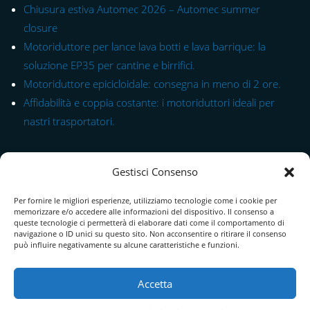
Chiusura estiva Automec 2026 – Automec summer
closure
Motoriduttore per lance lava botti e lava barrique: la
soluzione EP35 per cantine e birrifici.
Motoriduttore epicicloidale: consegna in meno di 2 ore.
Affidabilità e coppia costante: i motoriduttori ideali per
nastri trasportatori.
Link rapido alle Serie
Gestisci Consenso
Modulo di Contatto
Per fornire le migliori esperienze, utilizziamo tecnologie come i cookie per
Chi Siamo
memorizzare e/o accedere alle informazioni del dispositivo. Il consenso a
queste tecnologie ci permetterà di elaborare dati come il comportamento di
Download Catalogo PDF
navigazione o ID unici su questo sito. Non acconsentire o ritirare il consenso
può influire negativamente su alcune caratteristiche e funzioni.
Cookie Policy
Accetta