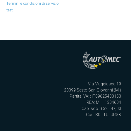
Termini e condizioni di servizio
test
Via Muggiasca 19
20099 Sesto San Giovanni (MI)
Partita IVA: : IT09625430153
REA: MI – 1304604
Cap. soc.: €32.147,00
Cod. SDI: TULURSB