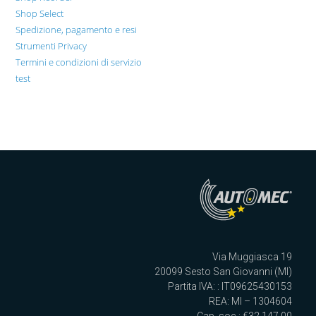
Shop Select
Spedizione, pagamento e resi
Strumenti Privacy
Termini e condizioni di servizio
test
Via Muggiasca 19
20099 Sesto San Giovanni (MI)
Partita IVA: : IT09625430153
REA: MI – 1304604