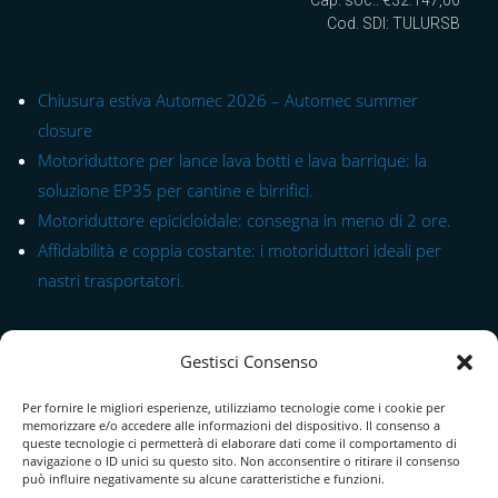
Cap. soc.: €32.147,00
Cod. SDI: TULURSB
Chiusura estiva Automec 2026 – Automec summer
closure
Motoriduttore per lance lava botti e lava barrique: la
soluzione EP35 per cantine e birrifici.
Motoriduttore epicicloidale: consegna in meno di 2 ore.
Affidabilità e coppia costante: i motoriduttori ideali per
nastri trasportatori.
Link rapido alle Serie
Gestisci Consenso
Modulo di Contatto
Per fornire le migliori esperienze, utilizziamo tecnologie come i cookie per
Chi Siamo
memorizzare e/o accedere alle informazioni del dispositivo. Il consenso a
queste tecnologie ci permetterà di elaborare dati come il comportamento di
navigazione o ID unici su questo sito. Non acconsentire o ritirare il consenso
Download Catalogo PDF
può influire negativamente su alcune caratteristiche e funzioni.