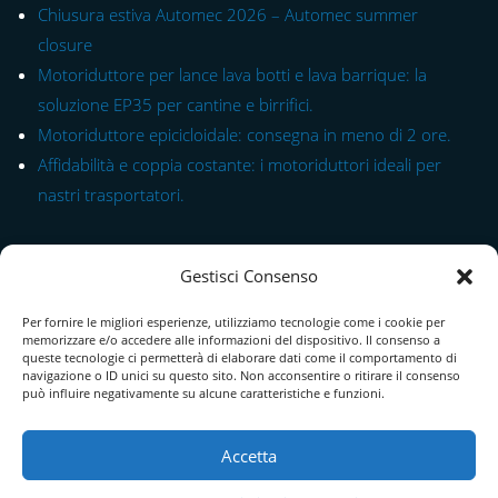
Chiusura estiva Automec 2026 – Automec summer
closure
Motoriduttore per lance lava botti e lava barrique: la
soluzione EP35 per cantine e birrifici.
Motoriduttore epicicloidale: consegna in meno di 2 ore.
Affidabilità e coppia costante: i motoriduttori ideali per
nastri trasportatori.
Link rapido alle Serie
Gestisci Consenso
Modulo di Contatto
Per fornire le migliori esperienze, utilizziamo tecnologie come i cookie per
Chi Siamo
memorizzare e/o accedere alle informazioni del dispositivo. Il consenso a
queste tecnologie ci permetterà di elaborare dati come il comportamento di
Download Catalogo PDF
navigazione o ID unici su questo sito. Non acconsentire o ritirare il consenso
può influire negativamente su alcune caratteristiche e funzioni.
Cookie Policy
Accetta