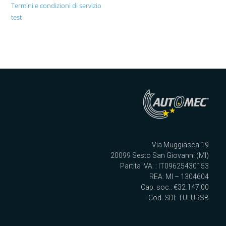
Termini e condizioni di servizio
test
Via Muggiasca 19
20099 Sesto San Giovanni (MI)
Partita IVA: : IT09625430153
REA: MI – 1304604
Cap. soc.: €32.147,00
Cod. SDI: TULURSB