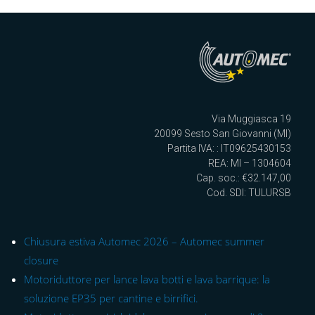
Via Muggiasca 19
20099 Sesto San Giovanni (MI)
Partita IVA: : IT09625430153
REA: MI – 1304604
Cap. soc.: €32.147,00
Cod. SDI: TULURSB
Chiusura estiva Automec 2026 – Automec summer
closure
Motoriduttore per lance lava botti e lava barrique: la
soluzione EP35 per cantine e birrifici.