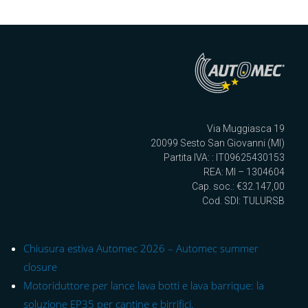
Via Muggiasca 19
20099 Sesto San Giovanni (MI)
Partita IVA: : IT09625430153
REA: MI – 1304604
Cap. soc.: €32.147,00
Cod. SDI: TULURSB
Chiusura estiva Automec 2026 – Automec summer
closure
Motoriduttore per lance lava botti e lava barrique: la
soluzione EP35 per cantine e birrifici.