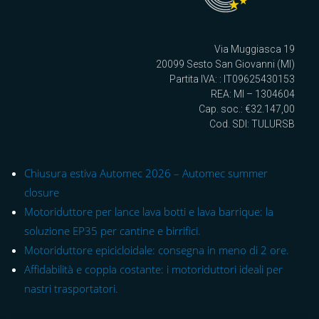
Via Muggiasca 19
20099 Sesto San Giovanni (MI)
Partita IVA: : IT09625430153
REA: MI – 1304604
Cap. soc.: €32.147,00
Cod. SDI: TULURSB
Chiusura estiva Automec 2026 – Automec summer
closure
Motoriduttore per lance lava botti e lava barrique: la
soluzione EP35 per cantine e birrifici.
Motoriduttore epicicloidale: consegna in meno di 2 ore.
Affidabilità e coppia costante: i motoriduttori ideali per
nastri trasportatori.