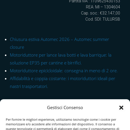
Partita IVA: : IT09625430153
REA: MI – 1304604
Cap. soc.: €32.147,00
Cod. SDI: TULURSB
Chiusura estiva Automec 2026 – Automec summer
closure
Motoriduttore per lance lava botti e lava barrique: la
soluzione EP35 per cantine e birrifici.
Motoriduttore epicicloidale: consegna in meno di 2 ore.
Affidabilità e coppia costante: i motoriduttori ideali per
nastri trasportatori.
Link rapido alle Serie
Gestisci Consenso
Modulo di Contatto
Per fornire le migliori esperienze, utilizziamo tecnologie come i cookie per
Chi Siamo
memorizzare e/o accedere alle informazioni del dispositivo. Il consenso a
queste tecnologie ci permetterà di elaborare dati come il comportamento di