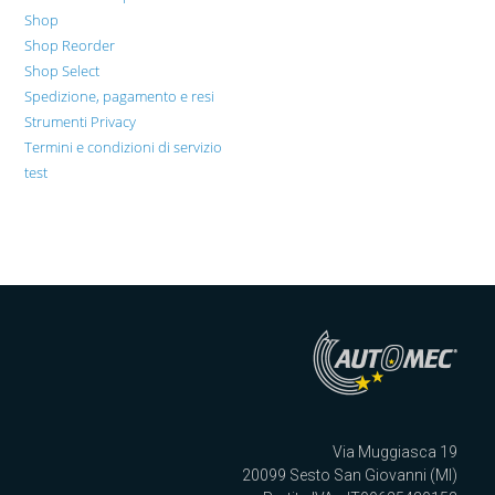
Shop
Shop Reorder
Shop Select
Spedizione, pagamento e resi
Strumenti Privacy
Termini e condizioni di servizio
test
Via Muggiasca 19
20099 Sesto San Giovanni (MI)