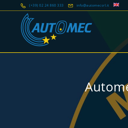
(+39) 02 24 860 333
info@automecsrl.it
Autome