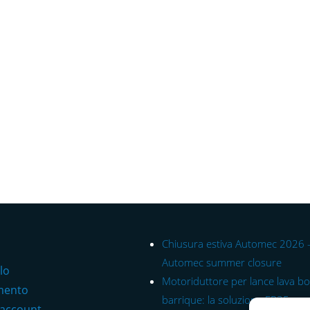
Chiusura estiva Automec 2026 
Automec summer closure
lo
Motoriduttore per lance lava bot
mento
barrique: la soluzione EP35 per
 account