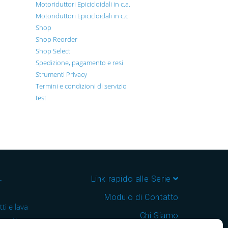
Motoriduttori Epicicloidali in c.a.
Motoriduttori Epicicloidali in c.c.
Shop
Shop Reorder
Shop Select
Spedizione, pagamento e resi
Strumenti Privacy
Termini e condizioni di servizio
test
–
Link rapido alle Serie
Modulo di Contatto
ti e lava
Chi Siamo
 cantine e