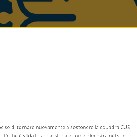
 deciso di tornare nuovamente a sostenere la squadra CUS
 ciò che è sfida lo appassiona e come dimostra nel suo