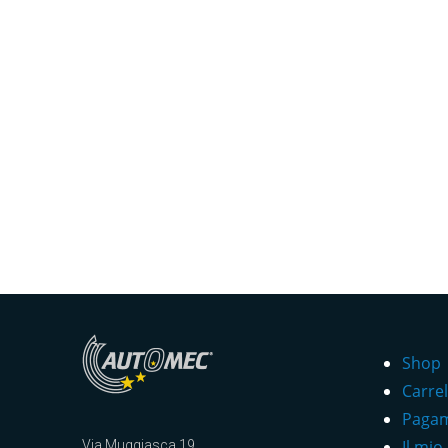
Shop
Carrel
Paga
Il mio
Via Muggiasca 19