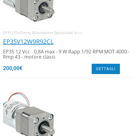
EP35 (35x35mm)
,
Motoriduttori Epicicloidali in c.c.
EP35V12W9R92CL
EP35 12 Vcc - 0,8A max - 9 W Rapp 1/92 RPM MOT 4000 -
Rmp 43 - motore classi
200,00
€
DETTAGLI