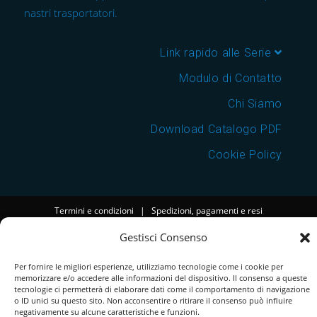
nastri trasportatori.
Link rapido alle Serie
Modulo di Contatto
Chi Siamo
Download Catalogo PDF
Cookie Policy
Termini e condizioni
|
Spedizioni, pagamenti e resi
Gestisci Consenso
Per fornire le migliori esperienze, utilizziamo tecnologie come i cookie per
memorizzare e/o accedere alle informazioni del dispositivo. Il consenso a queste
tecnologie ci permetterà di elaborare dati come il comportamento di navigazione
o ID unici su questo sito. Non acconsentire o ritirare il consenso può influire
negativamente su alcune caratteristiche e funzioni.