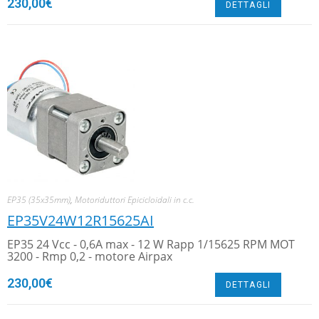
230,00
€
DETTAGLI
EP35 (35x35mm)
,
Motoriduttori Epicicloidali in c.c.
EP35V24W12R15625AI
EP35 24 Vcc - 0,6A max - 12 W Rapp 1/15625 RPM MOT
3200 - Rmp 0,2 - motore Airpax
230,00
€
DETTAGLI