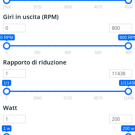
2800
3225
3650
4075
4500
Giri in uscita (RPM)
0 RPM
800 RP
0
200
400
600
800
Rapporto di riduzione
1/1
1/1143
1
2860
5720
8579
11438
Watt
1 w
200 w