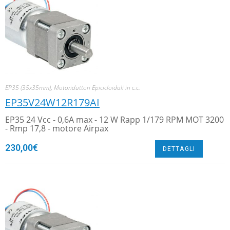
EP35 (35x35mm)
,
Motoriduttori Epicicloidali in c.c.
EP35V24W12R179AI
EP35 24 Vcc - 0,6A max - 12 W Rapp 1/179 RPM MOT 3200
- Rmp 17,8 - motore Airpax
230,00
€
DETTAGLI