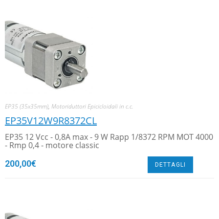
EP35 (35x35mm)
,
Motoriduttori Epicicloidali in c.c.
EP35V12W9R8372CL
EP35 12 Vcc - 0,8A max - 9 W Rapp 1/8372 RPM MOT 4000
- Rmp 0,4 - motore classic
200,00
€
DETTAGLI