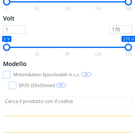
1
51
101
150
200
Volt
1 V
170 V
1
43
86
128
170
Modello
Motoriduttori Epicicloidali in c.c.
81
EP35 (35x35mm)
81