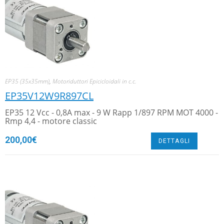
EP35 (35x35mm)
,
Motoriduttori Epicicloidali in c.c.
EP35V12W9R897CL
EP35 12 Vcc - 0,8A max - 9 W Rapp 1/897 RPM MOT 4000 -
Rmp 4,4 - motore classic
200,00
€
DETTAGLI