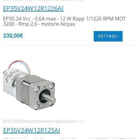
EP35V24W12R1226AI
EP35 24 Vcc - 0,6A max - 12 W Rapp 1/1226 RPM MOT
3200 - Rmp 2,6 - motore Airpax
230,00
€
DETTAGLI
EP35 (35x35mm)
,
Motoriduttori Epicicloidali in c.c.
EP35V24W12R125AI