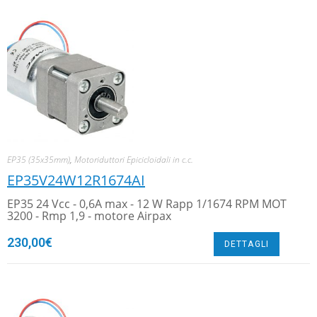
EP35 (35x35mm)
,
Motoriduttori Epicicloidali in c.c.
EP35V24W12R1674AI
EP35 24 Vcc - 0,6A max - 12 W Rapp 1/1674 RPM MOT
3200 - Rmp 1,9 - motore Airpax
230,00
€
DETTAGLI