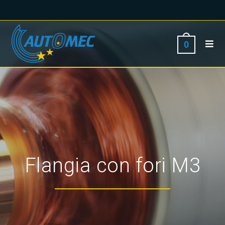
0
Flangia con fori M3