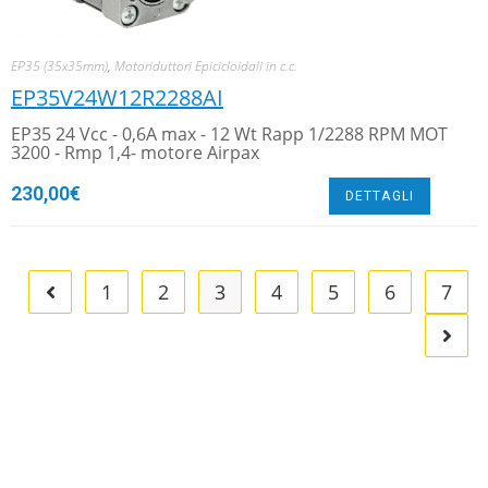
EP35 (35x35mm)
,
Motoriduttori Epicicloidali in c.c.
EP35V24W12R2288AI
EP35 24 Vcc - 0,6A max - 12 Wt Rapp 1/2288 RPM MOT
3200 - Rmp 1,4- motore Airpax
230,00
€
DETTAGLI
1
2
3
4
5
6
7