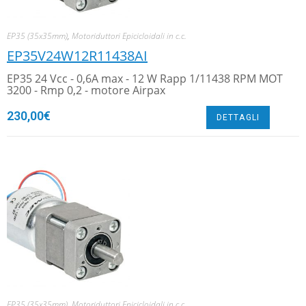
EP35 (35x35mm)
,
Motoriduttori Epicicloidali in c.c.
EP35V24W12R11438AI
EP35 24 Vcc - 0,6A max - 12 W Rapp 1/11438 RPM MOT
3200 - Rmp 0,2 - motore Airpax
230,00
€
DETTAGLI
EP35 (35x35mm)
,
Motoriduttori Epicicloidali in c.c.