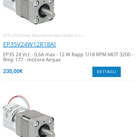
EP35 (35x35mm)
,
Motoriduttori Epicicloidali in c.c.
EP35V24W12R18AI
EP35 24 Vcc - 0,6A max - 12 W Rapp 1/18 RPM MOT 3200 -
Rmp 177 - motore Airpax
230,00
€
DETTAGLI