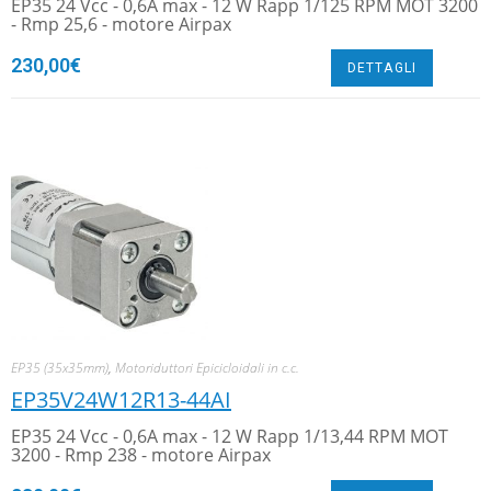
EP35 24 Vcc - 0,6A max - 12 W Rapp 1/125 RPM MOT 3200
- Rmp 25,6 - motore Airpax
230,00
€
DETTAGLI
EP35 (35x35mm)
,
Motoriduttori Epicicloidali in c.c.
EP35V24W12R13-44AI
EP35 24 Vcc - 0,6A max - 12 W Rapp 1/13,44 RPM MOT
3200 - Rmp 238 - motore Airpax