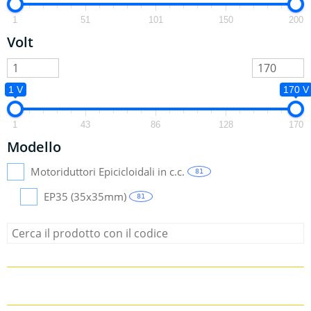
1
51
101
150
200
Volt
1 V
170 V
1
43
86
128
170
Modello
Motoriduttori Epicicloidali in c.c.
81
EP35 (35x35mm)
81