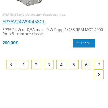
EP35 (35x35mm)
,
Motoriduttori Epicicloidali in c.c.
EP35V24W9R458CL
EP35 24 Vcc - 0,5A max - 9 W Rapp 1/458 RPM MOT 4000 -
Rmp 8 - motore classic
200,00
€
DETTAGLI
1
2
3
4
5
6
7