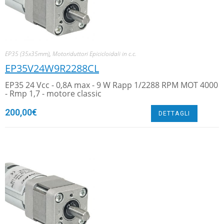
EP35 (35x35mm)
,
Motoriduttori Epicicloidali in c.c.
EP35V24W9R2288CL
EP35 24 Vcc - 0,8A max - 9 W Rapp 1/2288 RPM MOT 4000
- Rmp 1,7 - motore classic
200,00
€
DETTAGLI