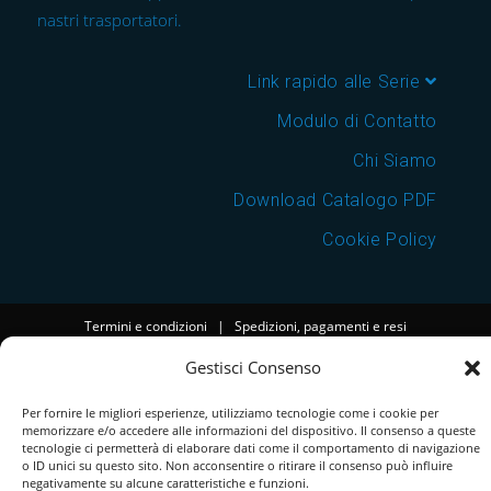
nastri trasportatori.
Link rapido alle Serie
Modulo di Contatto
Chi Siamo
Download Catalogo PDF
Cookie Policy
Termini e condizioni
|
Spedizioni, pagamenti e resi
Gestisci Consenso
Per fornire le migliori esperienze, utilizziamo tecnologie come i cookie per
memorizzare e/o accedere alle informazioni del dispositivo. Il consenso a queste
tecnologie ci permetterà di elaborare dati come il comportamento di navigazione
o ID unici su questo sito. Non acconsentire o ritirare il consenso può influire
negativamente su alcune caratteristiche e funzioni.