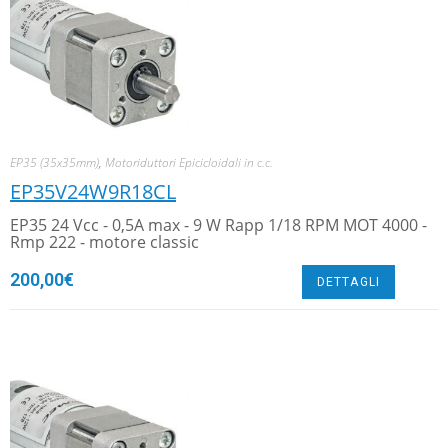
EP35 (35x35mm)
,
Motoriduttori Epicicloidali in c.c.
EP35V24W9R18CL
EP35 24 Vcc - 0,5A max - 9 W Rapp 1/18 RPM MOT 4000 -
Rmp 222 - motore classic
200,00
€
DETTAGLI