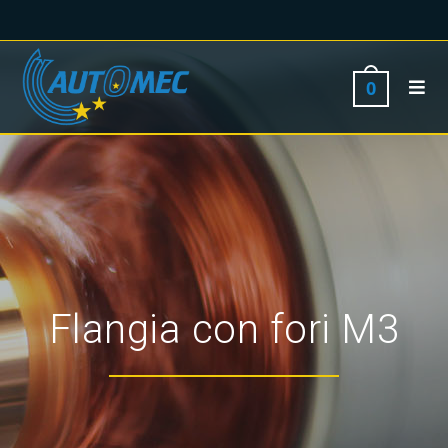
0
Flangia con fori M3