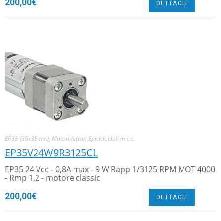
200,00
€
DETTAGLI
EP35 (35x35mm)
,
Motoriduttori Epicicloidali in c.c.
EP35V24W9R3125CL
EP35 24 Vcc - 0,8A max - 9 W Rapp 1/3125 RPM MOT 4000
- Rmp 1,2 - motore classic
200,00
€
DETTAGLI