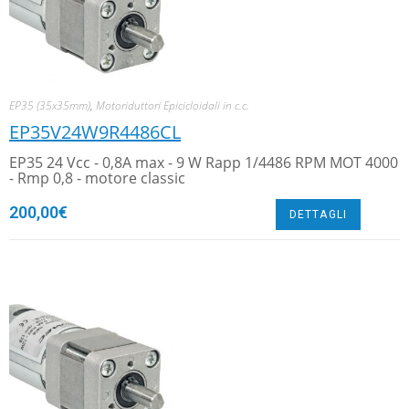
EP35 (35x35mm)
,
Motoriduttori Epicicloidali in c.c.
EP35V24W9R4486CL
EP35 24 Vcc - 0,8A max - 9 W Rapp 1/4486 RPM MOT 4000
- Rmp 0,8 - motore classic
200,00
€
DETTAGLI