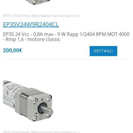
EP35 (35x35mm)
,
Motoriduttori Epicicloidali in c.c.
EP35V24W9R2404CL
EP35 24 Vcc - 0,8A max - 9 W Rapp 1/2404 RPM MOT 4000
- Rmp 1,6 - motore classic
200,00
€
DETTAGLI
EP35 (35x35mm)
,
Motoriduttori Epicicloidali in c.c.