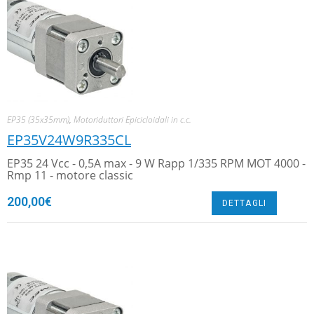
EP35 (35x35mm)
,
Motoriduttori Epicicloidali in c.c.
EP35V24W9R335CL
EP35 24 Vcc - 0,5A max - 9 W Rapp 1/335 RPM MOT 4000 -
Rmp 11 - motore classic
200,00
€
DETTAGLI