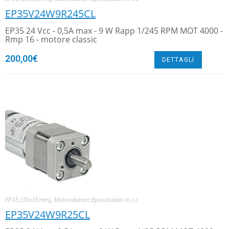
EP35V24W9R245CL
EP35 24 Vcc - 0,5A max - 9 W Rapp 1/245 RPM MOT 4000 -
Rmp 16 - motore classic
200,00
€
DETTAGLI
EP35 (35x35mm)
,
Motoriduttori Epicicloidali in c.c.
EP35V24W9R25CL