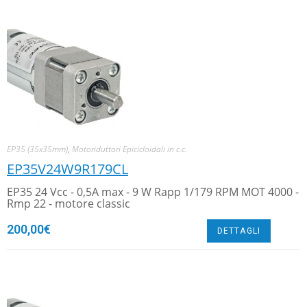
EP35 (35x35mm)
,
Motoriduttori Epicicloidali in c.c.
EP35V24W9R179CL
EP35 24 Vcc - 0,5A max - 9 W Rapp 1/179 RPM MOT 4000 -
Rmp 22 - motore classic
200,00
€
DETTAGLI