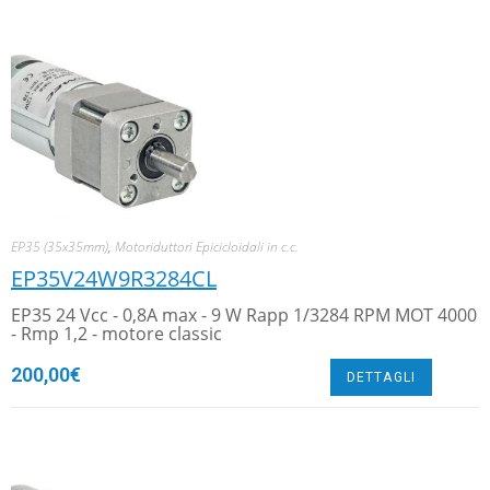
EP35 (35x35mm)
,
Motoriduttori Epicicloidali in c.c.
EP35V24W9R3284CL
EP35 24 Vcc - 0,8A max - 9 W Rapp 1/3284 RPM MOT 4000
- Rmp 1,2 - motore classic
200,00
€
DETTAGLI