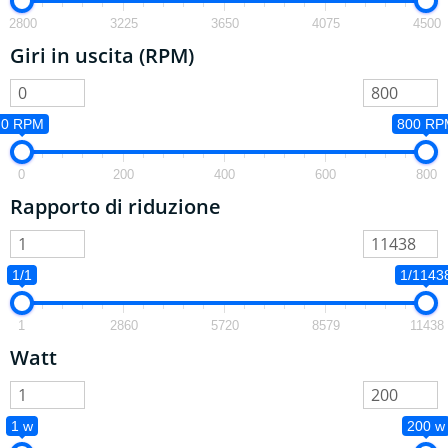
2800
3225
3650
4075
4500
Giri in uscita (RPM)
0 RPM
800 RP
0
200
400
600
800
Rapporto di riduzione
1/1
1/1143
1
2860
5720
8579
11438
Watt
1 w
200 w