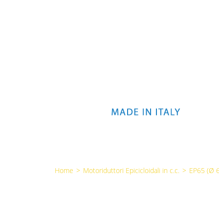
Home
>
Motoriduttori Epicicloidali in c.c.
>
EP65 (Ø 