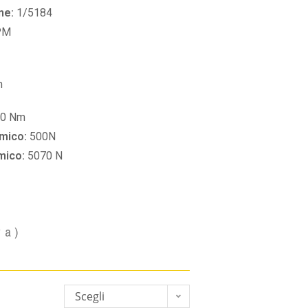
ne:
1/5184
PM
m
30 Nm
amico:
500N
amico:
5070 N
va)
Scegli