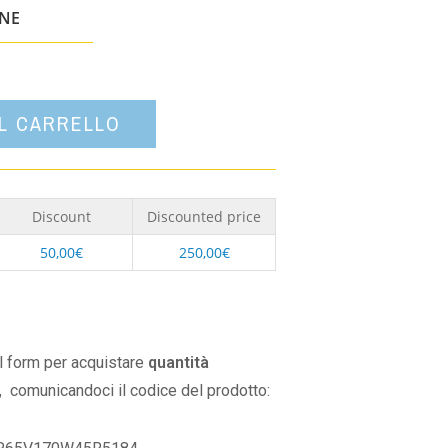
un'opzione
ONE
AL CARRELLO
Discount
Discounted price
50,00
€
250,00
€
il form per acquistare
quantità
,
comunicandoci il codice del prodotto: