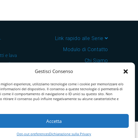
–
Link rapido alle Serie
Modulo di Contatto
ti e lava
Chi Siamo
 cantine e
Gestisci Consenso
Download Catalogo PDF
nsegna in
Cookie Policy
e migliori esperienze, utilizziamo tecnologie come i cookie per memorizzare e/o
 informazioni del dispositivo. Il consenso a queste tecnologie ci permetterà di
ti come il comportamento di navigazione o ID unici su questo sito. Non
o ritirare il consenso può influire negativamente su alcune caratteristiche e
Accetta
Opt-out preferences
Dichiarazione sulla Privacy