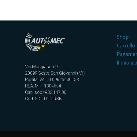
Shop
Carrello
Pagame
Il mio a
Via Muggiasca 19
20099 Sesto San Giovanni (MI)
Partita IVA: : IT09625430153
REA: MI – 1304604
Cap. soc.: €32.147,00
Cod. SDI: TULURSB