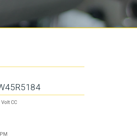
W45R5184
 Volt CC
RPM