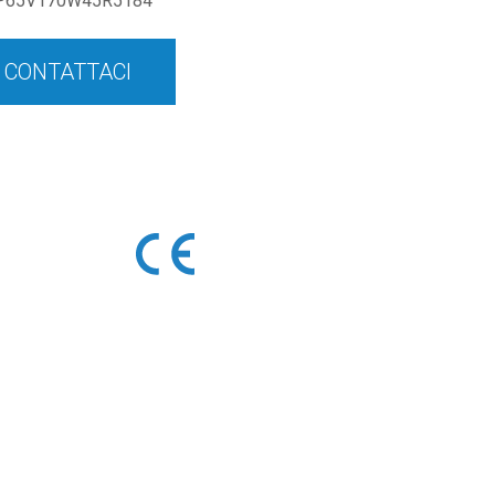
P65V170W45R5184
CONTATTACI