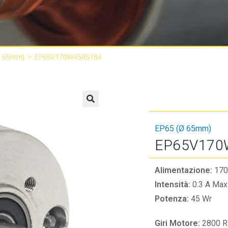
Ø 65mm)
>
EP65V170W45R5184
🔍
EP65 (Ø 65mm)
EP65V170
Alimentazione:
170
Intensità:
0.3 A Max
Potenza:
45 Wr
Giri Motore:
2800 