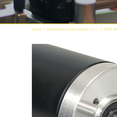
Home
>
Motoriduttori Epicicloidali in c.c.
>
EP65 (