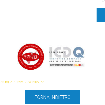
E
65mm)
>
EP65V170W45R5184
TORNA INDIETRO