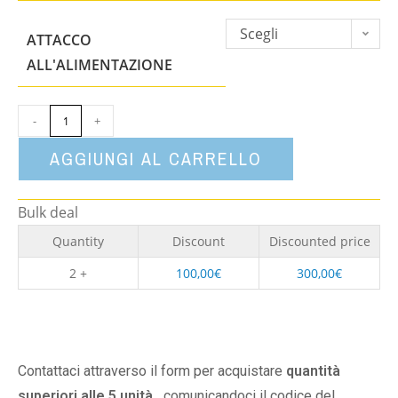
Scegli
ATTACCO
un'opzione
ALL'ALIMENTAZIONE
-
+
AGGIUNGI AL CARRELLO
Bulk deal
Quantity
Discount
Discounted price
2 +
100,00
€
300,00
€
Contattaci attraverso il form per acquistare
quantità
superiori alle 5 unità,
comunicandoci il codice del