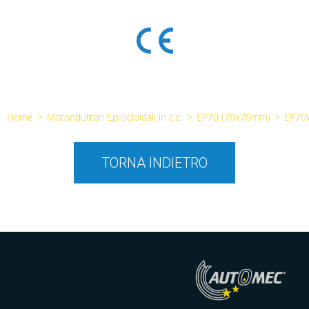
Home
>
Motoriduttori Epicicloidali in c.c.
>
EP70 (70x70mm)
>
EP70
TORNA INDIETRO