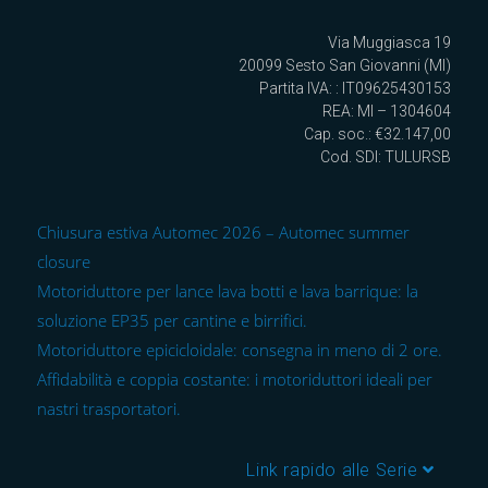
Via Muggiasca 19
20099 Sesto San Giovanni (MI)
Partita IVA: : IT09625430153
REA: MI – 1304604
Cap. soc.: €32.147,00
Cod. SDI: TULURSB
Chiusura estiva Automec 2026 – Automec summer
closure
Motoriduttore per lance lava botti e lava barrique: la
soluzione EP35 per cantine e birrifici.
Motoriduttore epicicloidale: consegna in meno di 2 ore.
Affidabilità e coppia costante: i motoriduttori ideali per
nastri trasportatori.
Link rapido alle Serie