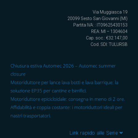
Via Muggiasca 19
20099 Sesto San Giovanni (MI)
Partita IVA: : IT09625430153
REA: MI – 1304604
Cap. soc.: €32.147,00
Cod. SDI: TULURSB
Chiusura estiva Automec 2026 – Automec summer
closure
Motoriduttore per lance lava botti e lava barrique: la
soluzione EP35 per cantine e birrifici.
Motoriduttore epicicloidale: consegna in meno di 2 ore.
Affidabilità e coppia costante: i motoriduttori ideali per
nastri trasportatori.
Link rapido alle Serie