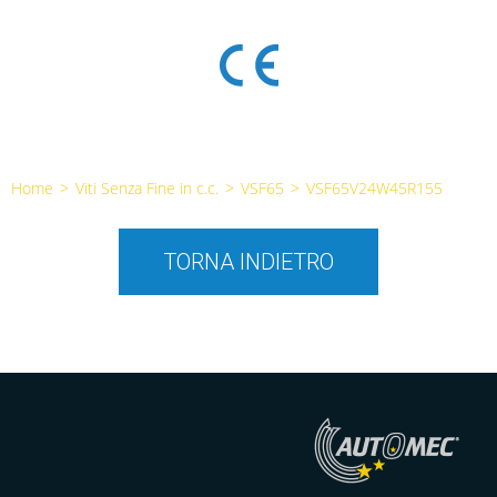
Home
>
Viti Senza Fine in c.c.
>
VSF65
>
VSF65V24W45R155
TORNA INDIETRO