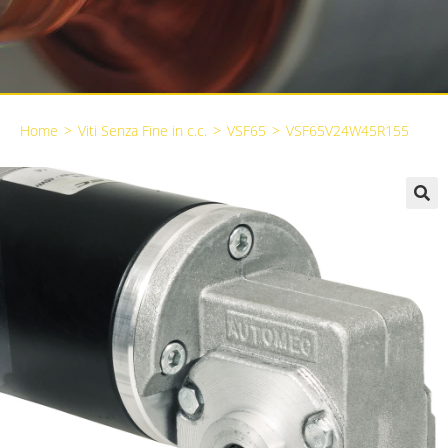
Home
>
Viti Senza Fine in c.c.
>
VSF65
>
VSF65V24W45R155
🔍