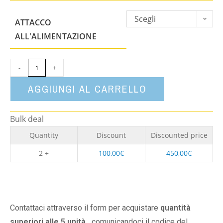
Scegli
ATTACCO
un'opzione
ALL'ALIMENTAZIONE
-
+
AGGIUNGI AL CARRELLO
Bulk deal
Quantity
Discount
Discounted price
2 +
100,00
€
450,00
€
Contattaci attraverso il form per acquistare
quantità
superiori alle 5 unità,
comunicandoci il codice del