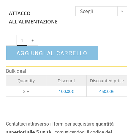
Scegli
ATTACCO
un'opzione
ALL'ALIMENTAZIONE
-
+
AGGIUNGI AL CARRELLO
Bulk deal
Quantity
Discount
Discounted price
2 +
100,00
€
450,00
€
Contattaci attraverso il form per acquistare
quantità
superiori alle 5 unità,
comunicandoci il codice del