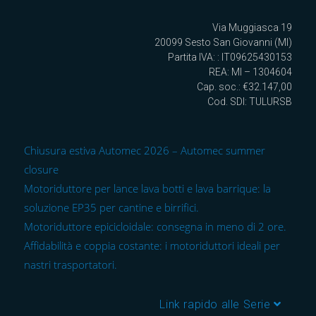
Via Muggiasca 19
20099 Sesto San Giovanni (MI)
Partita IVA: : IT09625430153
REA: MI – 1304604
Cap. soc.: €32.147,00
Cod. SDI: TULURSB
Chiusura estiva Automec 2026 – Automec summer
closure
Motoriduttore per lance lava botti e lava barrique: la
soluzione EP35 per cantine e birrifici.
Motoriduttore epicicloidale: consegna in meno di 2 ore.
Affidabilità e coppia costante: i motoriduttori ideali per
nastri trasportatori.
Link rapido alle Serie