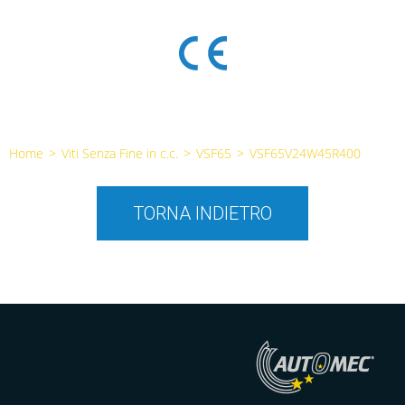
Home
>
Viti Senza Fine in c.c.
>
VSF65
>
VSF65V24W45R400
TORNA INDIETRO