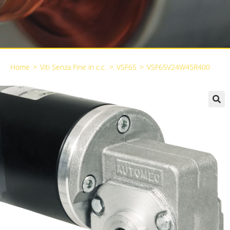
Home
>
Viti Senza Fine in c.c.
>
VSF65
>
VSF65V24W45R400
🔍