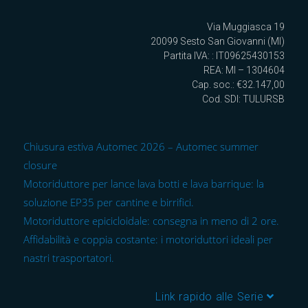
Via Muggiasca 19
20099 Sesto San Giovanni (MI)
Partita IVA: : IT09625430153
REA: MI – 1304604
Cap. soc.: €32.147,00
Cod. SDI: TULURSB
Chiusura estiva Automec 2026 – Automec summer
closure
Motoriduttore per lance lava botti e lava barrique: la
soluzione EP35 per cantine e birrifici.
Motoriduttore epicicloidale: consegna in meno di 2 ore.
Affidabilità e coppia costante: i motoriduttori ideali per
nastri trasportatori.
Link rapido alle Serie