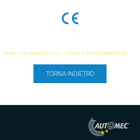
Home
>
Viti Senza Fine in c.c.
>
VSF65
>
VSF65V24W45R4104
TORNA INDIETRO