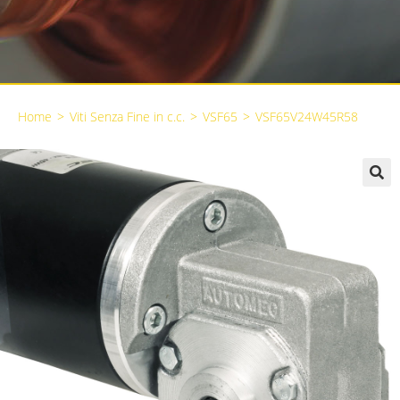
Home
>
Viti Senza Fine in c.c.
>
VSF65
>
VSF65V24W45R58
🔍