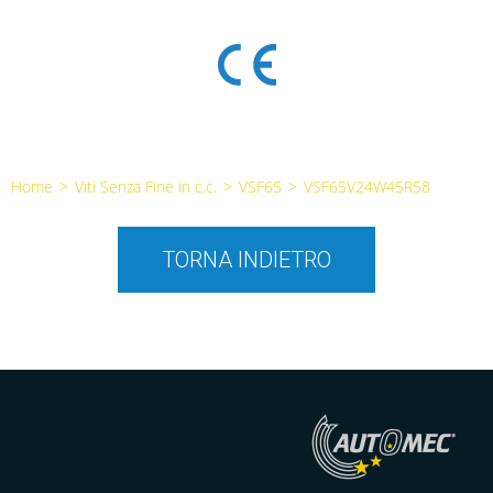
Home
>
Viti Senza Fine in c.c.
>
VSF65
>
VSF65V24W45R58
TORNA INDIETRO