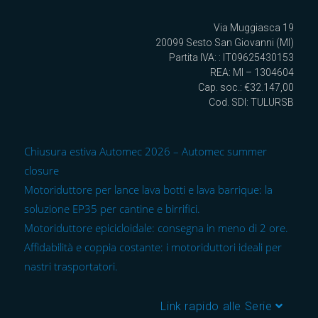
Via Muggiasca 19
20099 Sesto San Giovanni (MI)
Partita IVA: : IT09625430153
REA: MI – 1304604
Cap. soc.: €32.147,00
Cod. SDI: TULURSB
Chiusura estiva Automec 2026 – Automec summer
closure
Motoriduttore per lance lava botti e lava barrique: la
soluzione EP35 per cantine e birrifici.
Motoriduttore epicicloidale: consegna in meno di 2 ore.
Affidabilità e coppia costante: i motoriduttori ideali per
nastri trasportatori.
Link rapido alle Serie