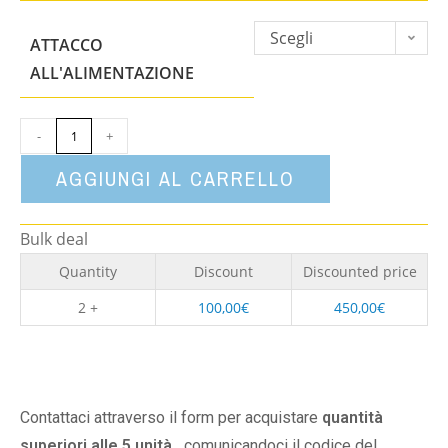
Scegli
ATTACCO
un'opzione
ALL'ALIMENTAZIONE
-
+
AGGIUNGI AL CARRELLO
Bulk deal
Quantity
Discount
Discounted price
2 +
100,00
€
450,00
€
Contattaci attraverso il form per acquistare
quantità
superiori alle 5 unità,
comunicandoci il codice del