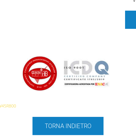
V
W45R800
TORNA INDIETRO