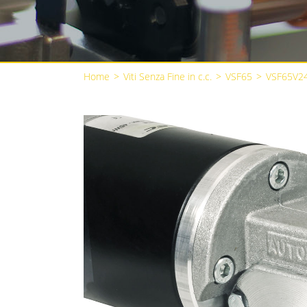
Home
>
Viti Senza Fine in c.c.
>
VSF65
>
VSF65V2