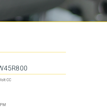
W45R800
Volt CC
RPM