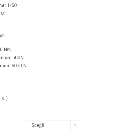
ne:
1/50
PM
mm
30 Nm
amico:
500N
amico:
5070 N
va)
Scegli