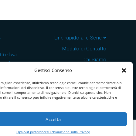
–
Link rapido alle Serie
Modulo di Contatto
ti e lava
Chi Siamo
 cantine e
Gestisci Consenso
Download Catalogo PDF
nsegna in
Cookie Policy
e migliori esperienze, utilizziamo tecnologie come i cookie per memorizzare e/o
 informazioni del dispositivo. Il consenso a queste tecnologie ci permetterà di
ti come il comportamento di navigazione o ID unici su questo sito. Non
o ritirare il consenso può influire negativamente su alcune caratteristiche e
Accetta
Opt-out preferences
Dichiarazione sulla Privacy