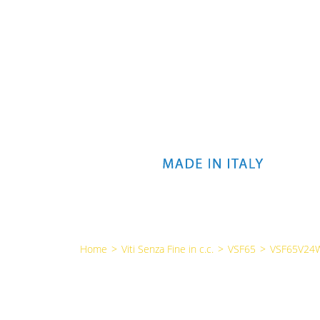
Home
>
Viti Senza Fine in c.c.
>
VSF65
>
VSF65V24