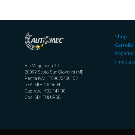
Shop
Carrello
Pagame
Il mio a
Via Muggiasca 19
20099 Sesto San Giovanni (MI)
Partita IVA: : IT09625430153
REA: MI – 1304604
Cap. soc.: €32.147,00
Cod. SDI: TULURSB