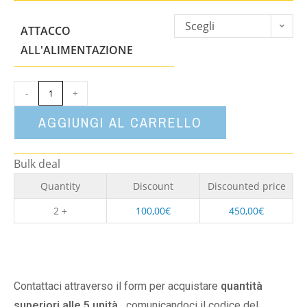
Scegli
ATTACCO
un'opzione
ALL'ALIMENTAZIONE
-
+
AGGIUNGI AL CARRELLO
Bulk deal
Quantity
Discount
Discounted price
2 +
100,00
€
450,00
€
Contattaci attraverso il form per acquistare
quantità
superiori alle 5 unità,
comunicandoci il codice del