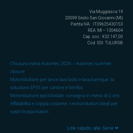
Via Muggiasca 19
20099 Sesto San Giovanni (MI)
Partita IVA: : IT09625430153
REA: MI – 1304604
Cap. soc.: €32.147,00
Cod. SDI: TULURSB
Chiusura estiva Automec 2026 – Automec summer
closure
Motoriduttore per lance lava botti e lava barrique: la
soluzione EP35 per cantine e birrifici.
Motoriduttore epicicloidale: consegna in meno di 2 ore.
Affidabilità e coppia costante: i motoriduttori ideali per
nastri trasportatori.
Link rapido alle Serie