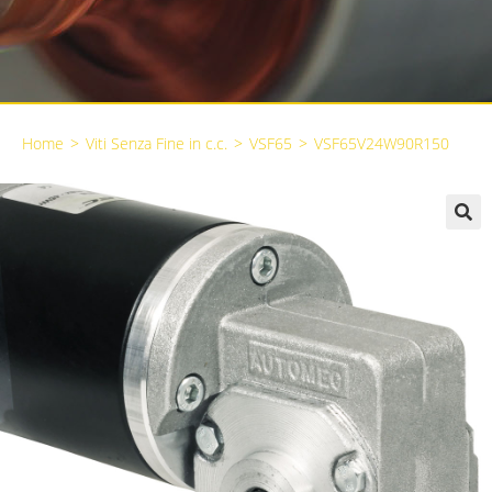
Home
>
Viti Senza Fine in c.c.
>
VSF65
>
VSF65V24W90R150
🔍