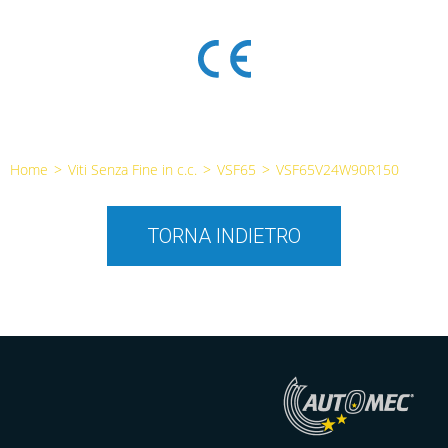
Home
>
Viti Senza Fine in c.c.
>
VSF65
>
VSF65V24W90R150
TORNA INDIETRO