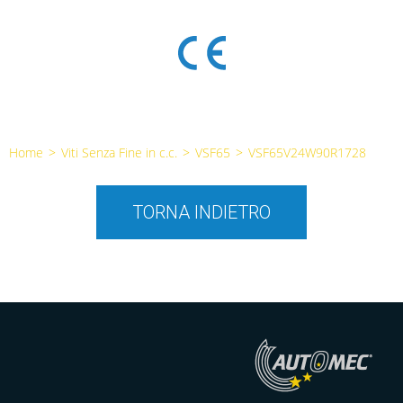
Home
>
Viti Senza Fine in c.c.
>
VSF65
>
VSF65V24W90R1728
TORNA INDIETRO