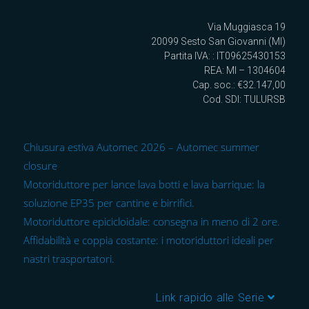
Via Muggiasca 19
20099 Sesto San Giovanni (MI)
Partita IVA: : IT09625430153
REA: MI – 1304604
Cap. soc.: €32.147,00
Cod. SDI: TULURSB
Chiusura estiva Automec 2026 – Automec summer
closure
Motoriduttore per lance lava botti e lava barrique: la
soluzione EP35 per cantine e birrifici.
Motoriduttore epicicloidale: consegna in meno di 2 ore.
Affidabilità e coppia costante: i motoriduttori ideali per
nastri trasportatori.
Link rapido alle Serie