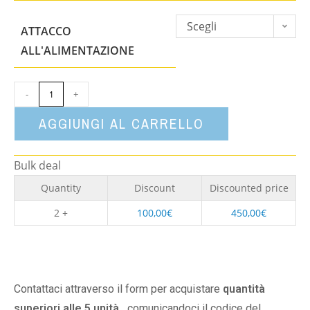
Scegli
ATTACCO
un'opzione
ALL'ALIMENTAZIONE
-
+
AGGIUNGI AL CARRELLO
Bulk deal
Quantity
Discount
Discounted price
2 +
100,00
€
450,00
€
Contattaci attraverso il form per acquistare
quantità
superiori alle 5 unità,
comunicandoci il codice del