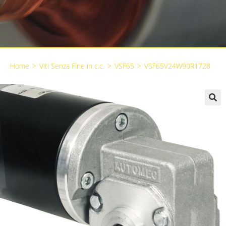
Home
>
Viti Senza Fine in c.c.
>
VSF65
>
VSF65V24W90R1728
🔍