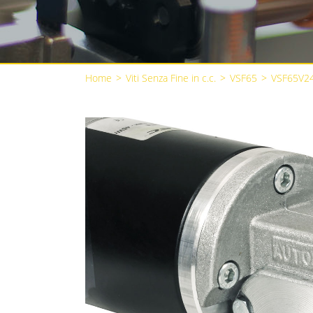
Home
>
Viti Senza Fine in c.c.
>
VSF65
>
VSF65V2