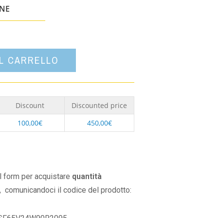
un'opzione
ONE
AL CARRELLO
Discount
Discounted price
100,00
€
450,00
€
il form per acquistare
quantità
,
comunicandoci il codice del prodotto: