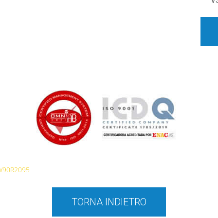
V
W90R2095
TORNA INDIETRO