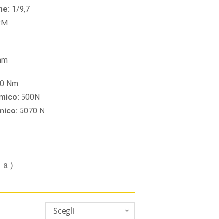
ne:
1/9,7
PM
mm
30 Nm
amico:
500N
amico:
5070 N
va)
Scegli