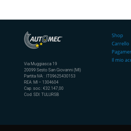
Shop
Carrello
Pagame
Il mio a
Via Muggiasca 19
20099 Sesto San Giovanni (MI)
Partita IVA: : IT09625430153
REA: MI – 1304604
Cap. soc.: €32.147,00
Cod. SDI: TULURSB