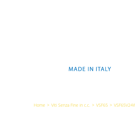
Home
>
Viti Senza Fine in c.c.
>
VSF65
>
VSF65V24