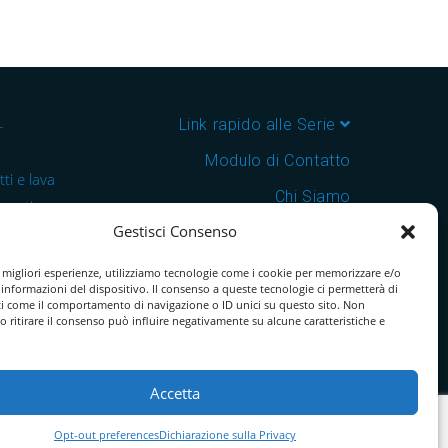
–
Link rapido alle Serie
Modulo di Contatto
ti e lava
Chi Siamo
 cantine e
Gestisci Consenso
Download Catalogo PDF
nsegna in
Cookie Policy
e migliori esperienze, utilizziamo tecnologie come i cookie per memorizzare e/o
 informazioni del dispositivo. Il consenso a queste tecnologie ci permetterà di
ti come il comportamento di navigazione o ID unici su questo sito. Non
o ritirare il consenso può influire negativamente su alcune caratteristiche e
Accetta
Opt-out preferences
Dichiarazione sulla Privacy