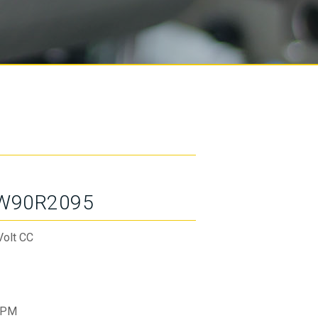
W90R2095
Volt CC
RPM