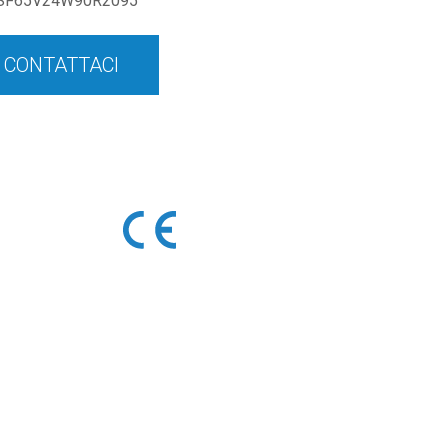
SF65V24W90R2095
CONTATTACI