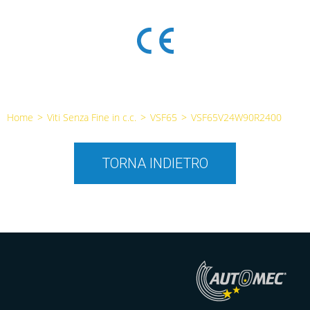
Home
>
Viti Senza Fine in c.c.
>
VSF65
>
VSF65V24W90R2400
TORNA INDIETRO