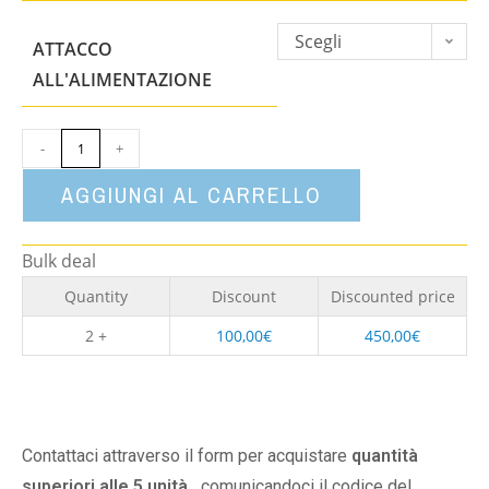
Scegli
ATTACCO
un'opzione
ALL'ALIMENTAZIONE
-
+
AGGIUNGI AL CARRELLO
Bulk deal
Quantity
Discount
Discounted price
2 +
100,00
€
450,00
€
Contattaci attraverso il form per acquistare
quantità
superiori alle 5 unità,
comunicandoci il codice del