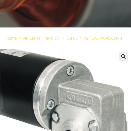
Home
>
Viti Senza Fine in c.c.
>
VSF65
>
VSF65V24W90R2400
🔍