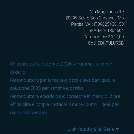
Via Muggiasca 19
20099 Sesto San Giovanni (MI)
Partita IVA: : IT09625430153
REA: MI – 1304604
Cap. soc.: €32.147,00
Cod. SDI: TULURSB
Chiusura estiva Automec 2026 – Automec summer
closure
Motoriduttore per lance lava botti e lava barrique: la
soluzione EP35 per cantine e birrifici.
Motoriduttore epicicloidale: consegna in meno di 2 ore.
Affidabilità e coppia costante: i motoriduttori ideali per
nastri trasportatori.
Link rapido alle Serie