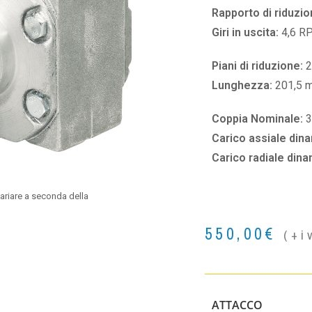
Rapporto di riduzio
Giri in uscita:
4,6 R
Piani di riduzione:
2
Lunghezza:
201,5 
Coppia Nominale:
Carico assiale din
Carico radiale din
ariare a seconda della
550,00
€
(+i
ATTACCO