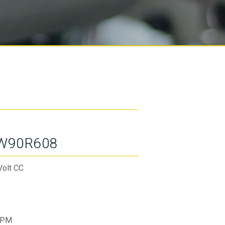
W90R608
Volt CC
RPM