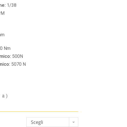
ne:
1/38
PM
mm
30 Nm
amico:
500N
amico:
5070 N
va)
Scegli