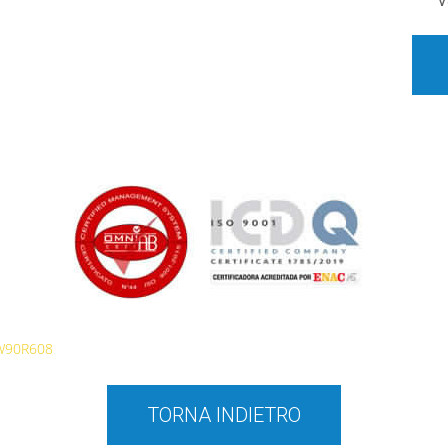
V
W90R608
TORNA INDIETRO