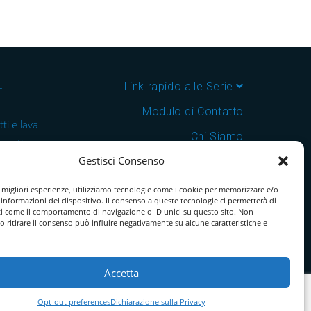
–
Link rapido alle Serie
Modulo di Contatto
ti e lava
Chi Siamo
 cantine e
Gestisci Consenso
Download Catalogo PDF
nsegna in
Cookie Policy
e migliori esperienze, utilizziamo tecnologie come i cookie per memorizzare e/o
 informazioni del dispositivo. Il consenso a queste tecnologie ci permetterà di
ti come il comportamento di navigazione o ID unici su questo sito. Non
o ritirare il consenso può influire negativamente su alcune caratteristiche e
Accetta
Opt-out preferences
Dichiarazione sulla Privacy