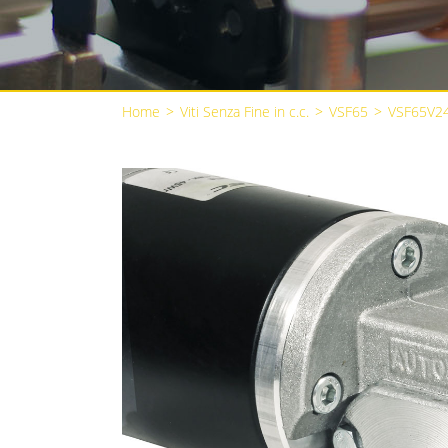
Home
>
Viti Senza Fine in c.c.
>
VSF65
>
VSF65V2