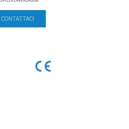
SF65V24W90R608
CONTATTACI