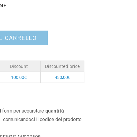
un'opzione
ONE
AL CARRELLO
Discount
Discounted price
100,00
€
450,00
€
il form per acquistare
quantità
,
comunicandoci il codice del prodotto: