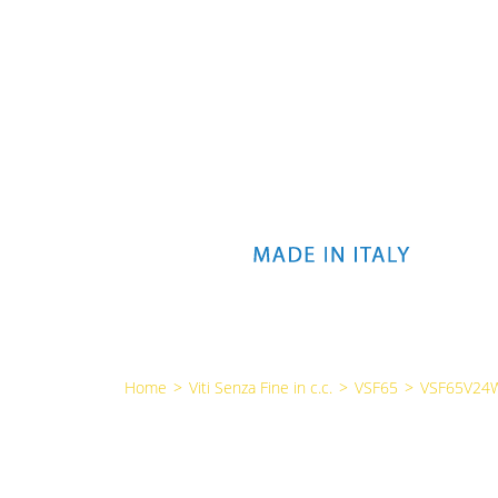
Home
>
Viti Senza Fine in c.c.
>
VSF65
>
VSF65V24