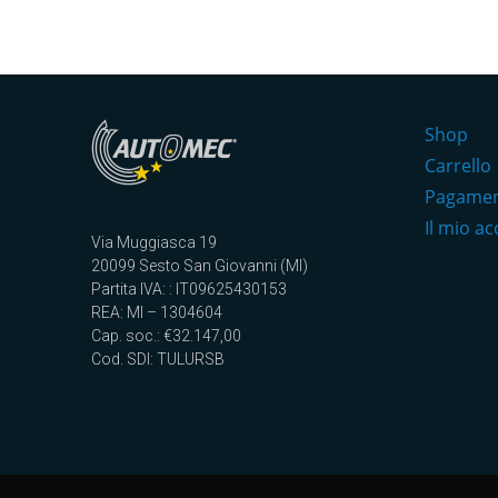
Shop
Carrello
Pagame
Il mio a
Via Muggiasca 19
20099 Sesto San Giovanni (MI)
Partita IVA: : IT09625430153
REA: MI – 1304604
Cap. soc.: €32.147,00
Cod. SDI: TULURSB