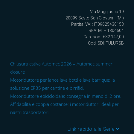
Via Muggiasca 19
20099 Sesto San Giovanni (MI)
Partita IVA: : IT09625430153
REA: MI – 1304604
Cap. soc.: €32.147,00
Cod. SDI: TULURSB
Chiusura estiva Automec 2026 – Automec summer
closure
Motoriduttore per lance lava botti e lava barrique: la
soluzione EP35 per cantine e birrifici.
Motoriduttore epicicloidale: consegna in meno di 2 ore.
Affidabilità e coppia costante: i motoriduttori ideali per
nastri trasportatori.
Link rapido alle Serie