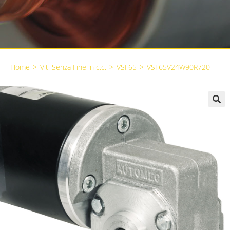
Home
>
Viti Senza Fine in c.c.
>
VSF65
>
VSF65V24W90R720
🔍