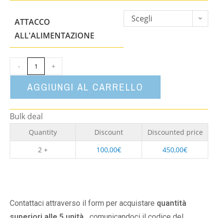
Scegli
ATTACCO
un'opzione
ALL'ALIMENTAZIONE
-
+
AGGIUNGI AL CARRELLO
Bulk deal
Quantity
Discount
Discounted price
2 +
100,00
€
450,00
€
Contattaci attraverso il form per acquistare
quantità
superiori alle 5 unità,
comunicandoci il codice del