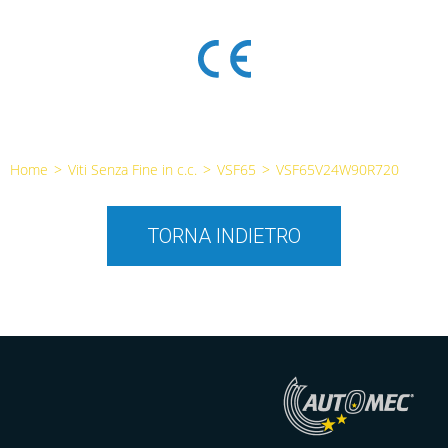
Home
>
Viti Senza Fine in c.c.
>
VSF65
>
VSF65V24W90R720
TORNA INDIETRO