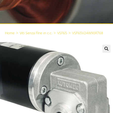
Home
>
Viti Senza Fine in c.c.
>
VSF65
>
VSF65V24W90R768
🔍