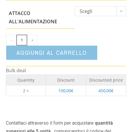
Scegli
ATTACCO
un'opzione
ALL'ALIMENTAZIONE
-
+
AGGIUNGI AL CARRELLO
Bulk deal
Quantity
Discount
Discounted price
2 +
100,00
€
450,00
€
Contattaci attraverso il form per acquistare
quantità
superiori alle 5 unità,
comunicandoci il codice del