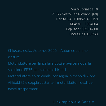
Via Muggiasca 19
20099 Sesto San Giovanni (MI)
Partita IVA: : IT09625430153
REA: MI – 1304604
Cap. soc.: €32.147,00
Cod. SDI: TULURSB
Chiusura estiva Automec 2026 – Automec summer
closure
Motoriduttore per lance lava botti e lava barrique: la
soluzione EP35 per cantine e birrifici.
Motoriduttore epicicloidale: consegna in meno di 2 ore.
Affidabilità e coppia costante: i motoriduttori ideali per
nastri trasportatori.
Link rapido alle Serie