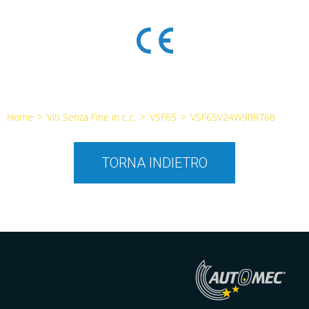
Home
>
Viti Senza Fine in c.c.
>
VSF65
>
VSF65V24W90R768
TORNA INDIETRO