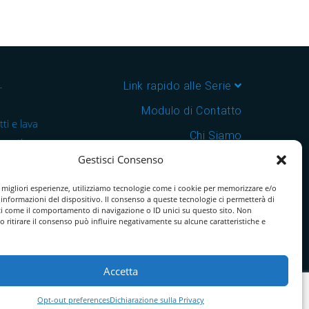
–
Link rapido alle Serie
Modulo di Contatto
ti e lava
Chi Siamo
 cantine e
Gestisci Consenso
Download Catalogo PDF
nsegna in
Cookie Policy
e migliori esperienze, utilizziamo tecnologie come i cookie per memorizzare e/o
 informazioni del dispositivo. Il consenso a queste tecnologie ci permetterà di
ti come il comportamento di navigazione o ID unici su questo sito. Non
o ritirare il consenso può influire negativamente su alcune caratteristiche e
Accetta
Opt-out preferences
Dichiarazione sulla Privacy