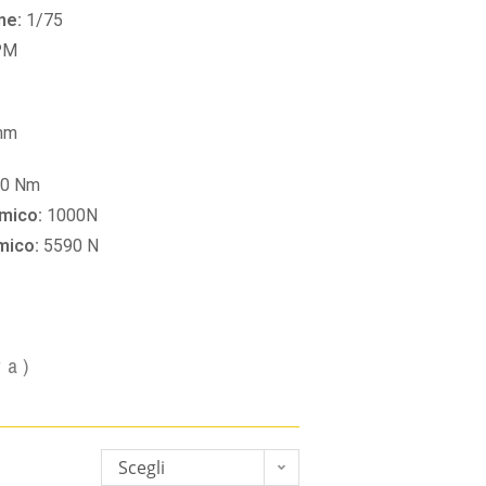
ne:
1/75
PM
mm
60 Nm
amico:
1000N
amico:
5590 N
va)
Scegli