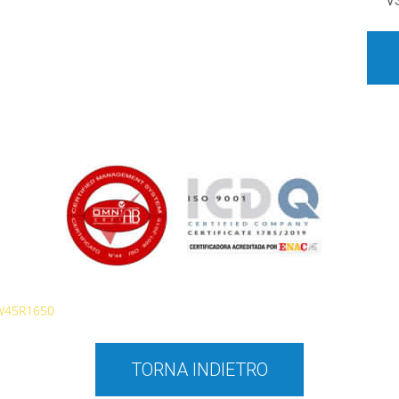
V
W45R1650
TORNA INDIETRO