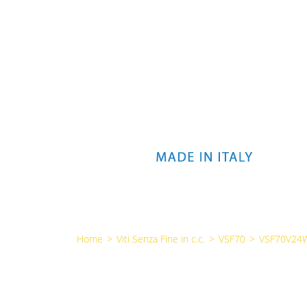
Home
>
Viti Senza Fine in c.c.
>
VSF70
>
VSF70V24