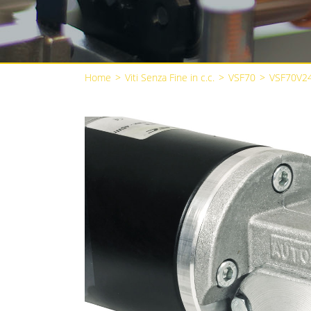
Home
>
Viti Senza Fine in c.c.
>
VSF70
>
VSF70V2