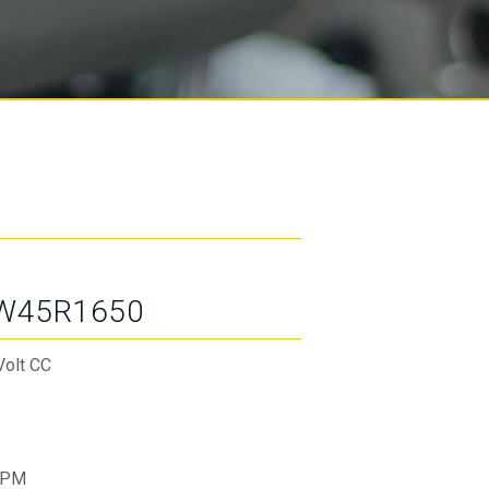
W45R1650
Volt CC
RPM