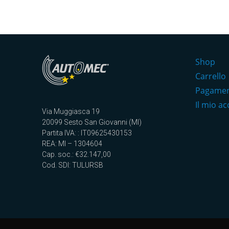
Shop
Carrello
Pagame
Il mio a
Via Muggiasca 19
20099 Sesto San Giovanni (MI)
Partita IVA: : IT09625430153
REA: MI – 1304604
Cap. soc.: €32.147,00
Cod. SDI: TULURSB