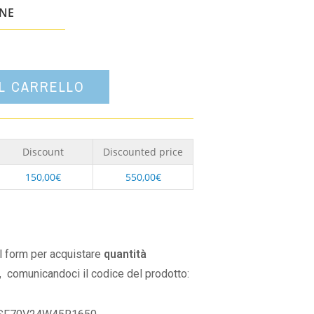
un'opzione
ONE
AL CARRELLO
Discount
Discounted price
150,00
€
550,00
€
il form per acquistare
quantità
,
comunicandoci il codice del prodotto: