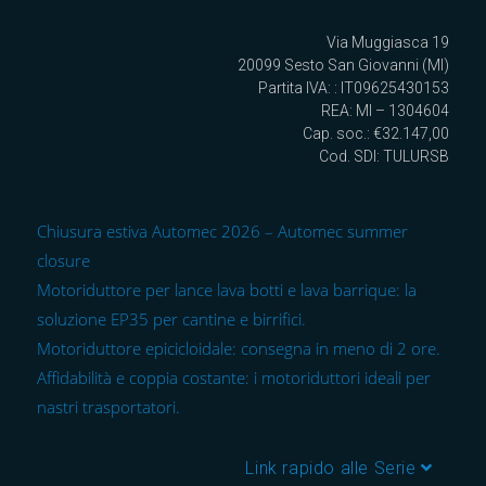
Via Muggiasca 19
20099 Sesto San Giovanni (MI)
Partita IVA: : IT09625430153
REA: MI – 1304604
Cap. soc.: €32.147,00
Cod. SDI: TULURSB
Chiusura estiva Automec 2026 – Automec summer
closure
Motoriduttore per lance lava botti e lava barrique: la
soluzione EP35 per cantine e birrifici.
Motoriduttore epicicloidale: consegna in meno di 2 ore.
Affidabilità e coppia costante: i motoriduttori ideali per
nastri trasportatori.
Link rapido alle Serie