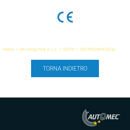
Home
>
Viti Senza Fine in c.c.
>
VSF70
>
VSF70V24W45R332
TORNA INDIETRO