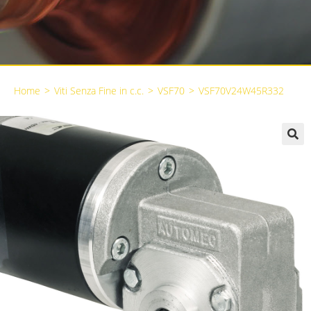
Home
>
Viti Senza Fine in c.c.
>
VSF70
>
VSF70V24W45R332
🔍