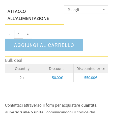
Scegli
ATTACCO
un'opzione
ALL'ALIMENTAZIONE
-
+
AGGIUNGI AL CARRELLO
Bulk deal
Quantity
Discount
Discounted price
2 +
150,00
€
550,00
€
Contattaci attraverso il form per acquistare
quantità
superiori alle 5 unità,
comunicandoci il codice del