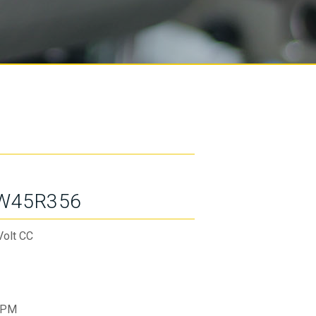
W45R356
Volt CC
RPM