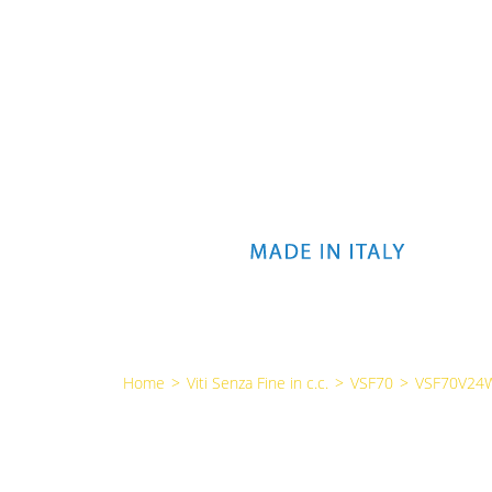
Home
>
Viti Senza Fine in c.c.
>
VSF70
>
VSF70V24