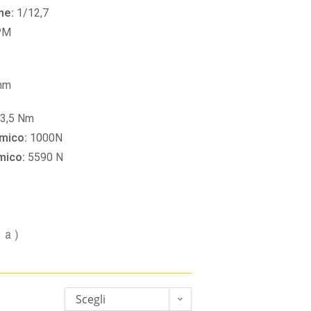
ne:
1/12,7
PM
mm
3,5 Nm
amico:
1000N
amico:
5590 N
va)
Scegli