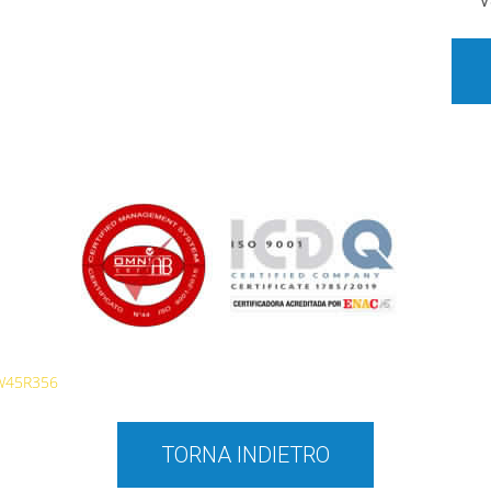
V
W45R356
TORNA INDIETRO