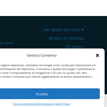
–
Link rapido alle Serie
Modulo di Contatto
ti e lava
Chi Siamo
 cantine e
Gestisci Consenso
Download Catalogo PDF
nsegna in
Cookie Policy
e migliori esperienze, utilizziamo tecnologie come i cookie per memorizzare e/o
 informazioni del dispositivo. Il consenso a queste tecnologie ci permetterà di
ti come il comportamento di navigazione o ID unici su questo sito. Non
o ritirare il consenso può influire negativamente su alcune caratteristiche e
Accetta
Opt-out preferences
Dichiarazione sulla Privacy