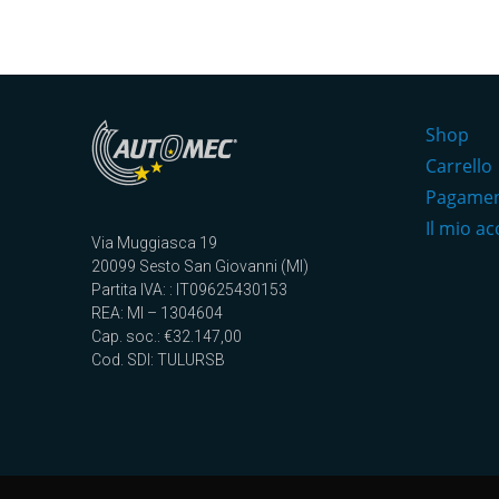
Shop
Carrello
Pagame
Il mio a
Via Muggiasca 19
20099 Sesto San Giovanni (MI)
Partita IVA: : IT09625430153
REA: MI – 1304604
Cap. soc.: €32.147,00
Cod. SDI: TULURSB