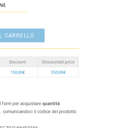
un'opzione
ONE
AL CARRELLO
Discount
Discounted price
150,00
€
550,00
€
il form per acquistare
quantità
,
comunicandoci il codice del prodotto: