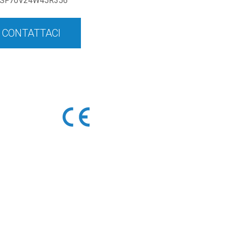
SF70V24W45R356
CONTATTACI