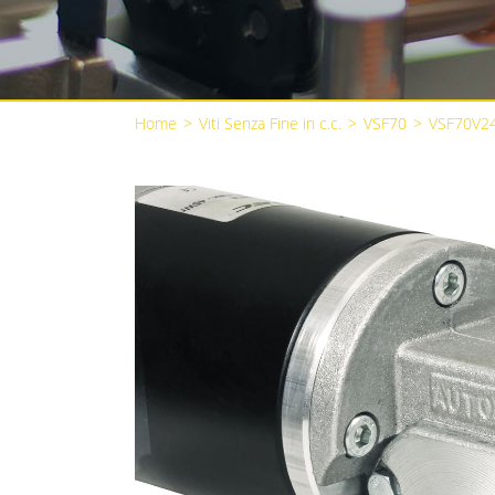
Home
>
Viti Senza Fine in c.c.
>
VSF70
>
VSF70V2