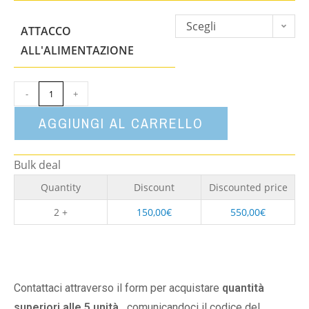
Scegli
ATTACCO
un'opzione
ALL'ALIMENTAZIONE
-
+
AGGIUNGI AL CARRELLO
Bulk deal
Quantity
Discount
Discounted price
2 +
150,00
€
550,00
€
Contattaci attraverso il form per acquistare
quantità
superiori alle 5 unità,
comunicandoci il codice del