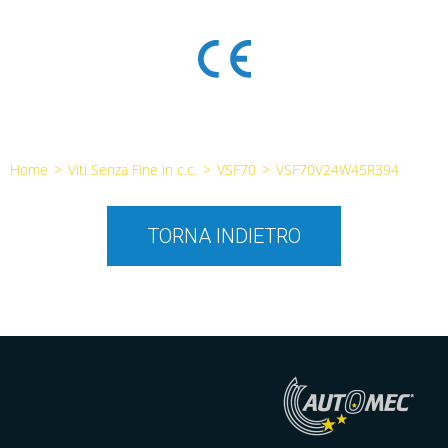
Home
>
Viti Senza Fine in c.c.
>
VSF70
>
VSF70V24W45R394
TORNA INDIETRO