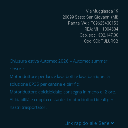
Via Muggiasca 19
20099 Sesto San Giovanni (MI)
Partita IVA: : IT09625430153
REA: MI – 1304604
Cap. soc.: €32.147,00
Cod. SDI: TULURSB
Chiusura estiva Automec 2026 – Automec summer
closure
Motoriduttore per lance lava botti e lava barrique: la
soluzione EP35 per cantine e birrifici.
Motoriduttore epicicloidale: consegna in meno di 2 ore.
Affidabilità e coppia costante: i motoriduttori ideali per
nastri trasportatori.
Link rapido alle Serie