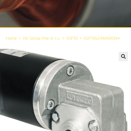
Home
>
Viti Senza Fine in c.c.
>
VSF70
>
VSF70V24W45R394
🔍