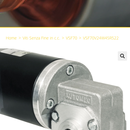
Home
>
Viti Senza Fine in c.c.
>
VSF70
>
VSF70V24W45R522
🔍