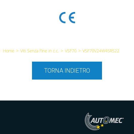
Home
>
Viti Senza Fine in c.c.
>
VSF70
>
VSF70V24W45R522
TORNA INDIETRO