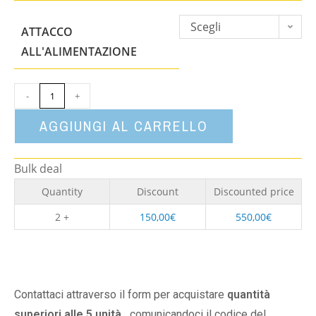
Scegli
ATTACCO
un'opzione
ALL'ALIMENTAZIONE
-
+
AGGIUNGI AL CARRELLO
Bulk deal
Quantity
Discount
Discounted price
2 +
150,00
€
550,00
€
Contattaci attraverso il form per acquistare
quantità
superiori alle 5 unità,
comunicandoci il codice del