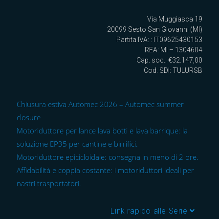
Via Muggiasca 19
20099 Sesto San Giovanni (MI)
Partita IVA: : IT09625430153
REA: MI – 1304604
Cap. soc.: €32.147,00
Cod. SDI: TULURSB
Chiusura estiva Automec 2026 – Automec summer
closure
Motoriduttore per lance lava botti e lava barrique: la
soluzione EP35 per cantine e birrifici.
Motoriduttore epicicloidale: consegna in meno di 2 ore.
Affidabilità e coppia costante: i motoriduttori ideali per
nastri trasportatori.
Link rapido alle Serie