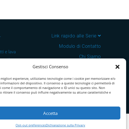
–
Link rapido alle Serie
Modulo di Contatto
ti e lava
Chi Siamo
 cantine e
Gestisci Consenso
Download Catalogo PDF
nsegna in
Cookie Policy
e migliori esperienze, utilizziamo tecnologie come i cookie per memorizzare e/o
 informazioni del dispositivo. Il consenso a queste tecnologie ci permetterà di
ti come il comportamento di navigazione o ID unici su questo sito. Non
o ritirare il consenso può influire negativamente su alcune caratteristiche e
Accetta
Opt-out preferences
Dichiarazione sulla Privacy