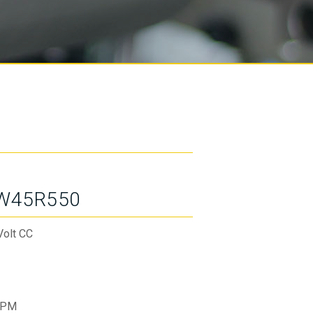
W45R550
Volt CC
RPM