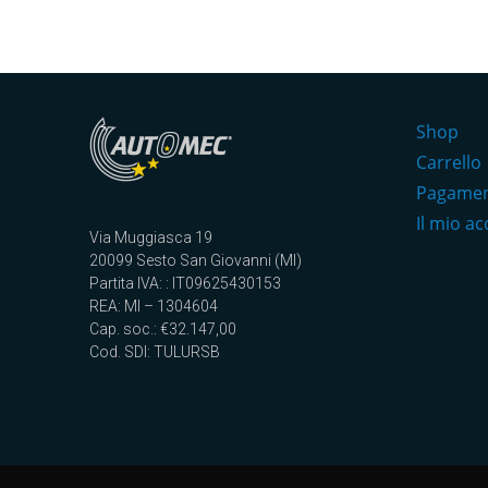
Shop
Carrello
Pagame
Il mio a
Via Muggiasca 19
20099 Sesto San Giovanni (MI)
Partita IVA: : IT09625430153
REA: MI – 1304604
Cap. soc.: €32.147,00
Cod. SDI: TULURSB