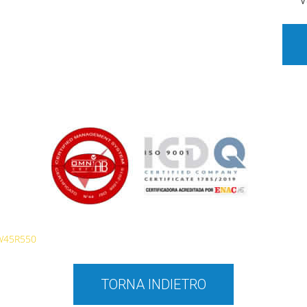
V
W45R550
TORNA INDIETRO