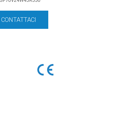
SF70V24W45R550
CONTATTACI