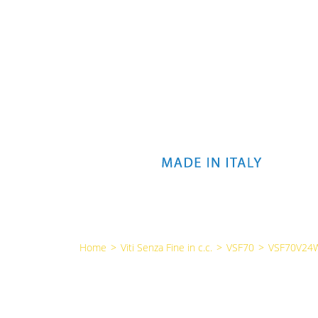
Home
>
Viti Senza Fine in c.c.
>
VSF70
>
VSF70V24