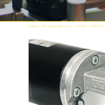
Home
>
Viti Senza Fine in c.c.
>
VSF70
>
VSF70V2