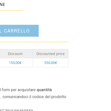
un'opzione
ONE
AL CARRELLO
Discount
Discounted price
150,00
€
550,00
€
il form per acquistare
quantità
,
comunicandoci il codice del prodotto: