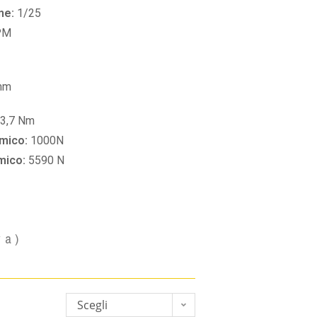
ne:
1/25
PM
mm
3,7 Nm
amico:
1000N
amico:
5590 N
va)
Scegli