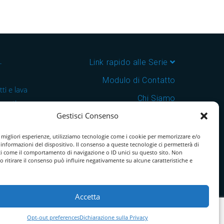
–
Link rapido alle Serie
Modulo di Contatto
ti e lava
Chi Siamo
 cantine e
Gestisci Consenso
Download Catalogo PDF
nsegna in
Cookie Policy
e migliori esperienze, utilizziamo tecnologie come i cookie per memorizzare e/o
 informazioni del dispositivo. Il consenso a queste tecnologie ci permetterà di
ti come il comportamento di navigazione o ID unici su questo sito. Non
o ritirare il consenso può influire negativamente su alcune caratteristiche e
Accetta
Opt-out preferences
Dichiarazione sulla Privacy