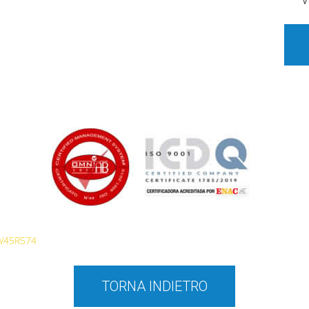
V
W45R574
TORNA INDIETRO