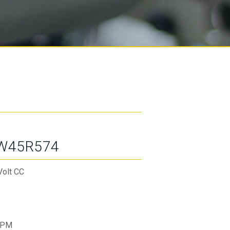
W45R574
Volt CC
RPM