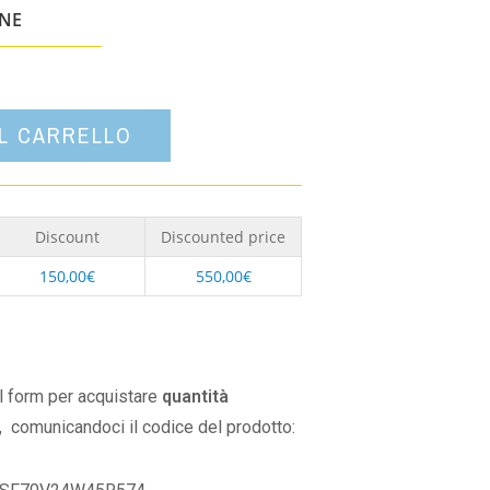
un'opzione
ONE
AL CARRELLO
Discount
Discounted price
150,00
€
550,00
€
il form per acquistare
quantità
,
comunicandoci il codice del prodotto: