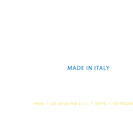
Home
>
Viti Senza Fine in c.c.
>
VSF70
>
VSF70V24