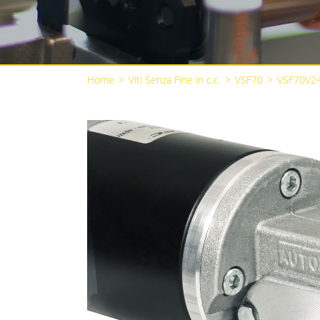
Home
>
Viti Senza Fine in c.c.
>
VSF70
>
VSF70V2