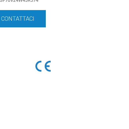
SF70V24W45R574
CONTATTACI