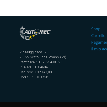
Shop
Carrello
Pagame
Il mio a
Via Muggiasca 19
20099 Sesto San Giovanni (MI)
Partita IVA: : IT09625430153
REA: MI – 1304604
Cap. soc.: €32.147,00
Cod. SDI: TULURSB