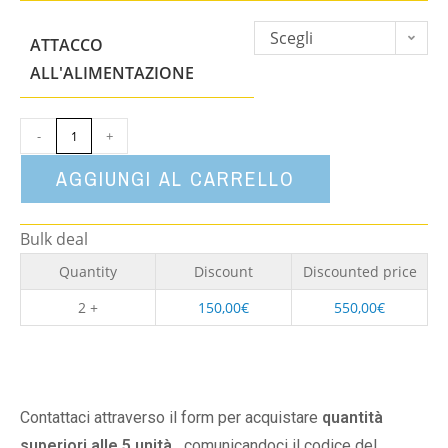
Scegli
ATTACCO
un'opzione
ALL'ALIMENTAZIONE
-
+
AGGIUNGI AL CARRELLO
Bulk deal
Quantity
Discount
Discounted price
2 +
150,00
€
550,00
€
Contattaci attraverso il form per acquistare
quantità
superiori alle 5 unità,
comunicandoci il codice del