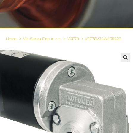
Home
>
Viti Senza Fine in c.c.
>
VSF70
>
VSF70V24W45R622
🔍