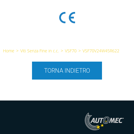
Home
>
Viti Senza Fine in c.c.
>
VSF70
>
VSF70V24W45R622
TORNA INDIETRO