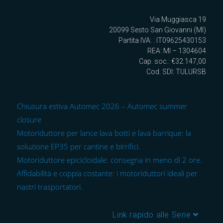
Via Muggiasca 19
20099 Sesto San Giovanni (MI)
Partita IVA: : IT09625430153
REA: MI – 1304604
Cap. soc.: €32.147,00
Cod. SDI: TULURSB
Chiusura estiva Automec 2026 – Automec summer
closure
Motoriduttore per lance lava botti e lava barrique: la
soluzione EP35 per cantine e birrifici.
Motoriduttore epicicloidale: consegna in meno di 2 ore.
Affidabilità e coppia costante: i motoriduttori ideali per
nastri trasportatori.
Link rapido alle Serie