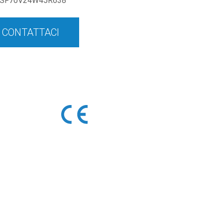
SF70V24W45R638
CONTATTACI