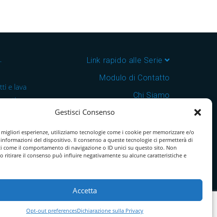
–
Link rapido alle Serie
Modulo di Contatto
ti e lava
Chi Siamo
 cantine e
Gestisci Consenso
Download Catalogo PDF
nsegna in
Cookie Policy
e migliori esperienze, utilizziamo tecnologie come i cookie per memorizzare e/o
 informazioni del dispositivo. Il consenso a queste tecnologie ci permetterà di
ti come il comportamento di navigazione o ID unici su questo sito. Non
o ritirare il consenso può influire negativamente su alcune caratteristiche e
Accetta
Opt-out preferences
Dichiarazione sulla Privacy