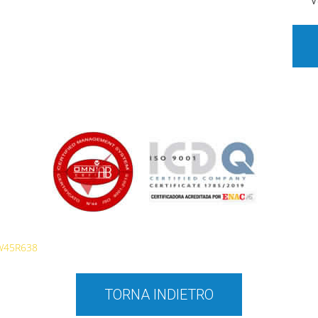
V
W45R638
TORNA INDIETRO