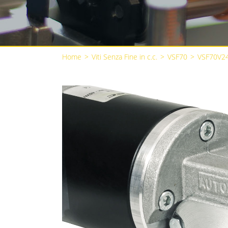
Home
>
Viti Senza Fine in c.c.
>
VSF70
>
VSF70V2