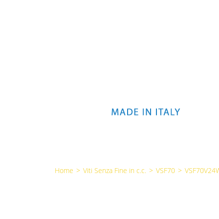
Home
>
Viti Senza Fine in c.c.
>
VSF70
>
VSF70V24