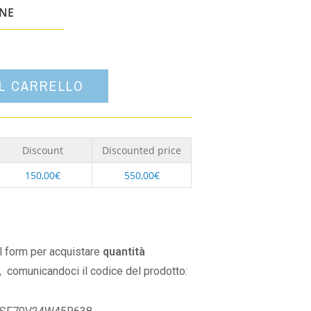
un'opzione
ONE
AL CARRELLO
Discount
Discounted price
150,00
€
550,00
€
il form per acquistare
quantità
,
comunicandoci il codice del prodotto: