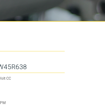
W45R638
Volt CC
RPM