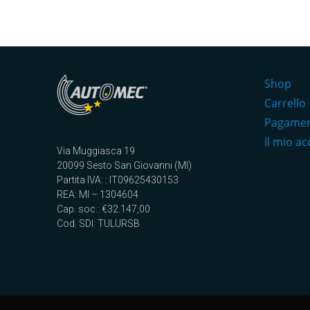
Shop
Carrello
Pagame
Il mio a
Via Muggiasca 19
20099 Sesto San Giovanni (MI)
Partita IVA: : IT09625430153
REA: MI – 1304604
Cap. soc.: €32.147,00
Cod. SDI: TULURSB