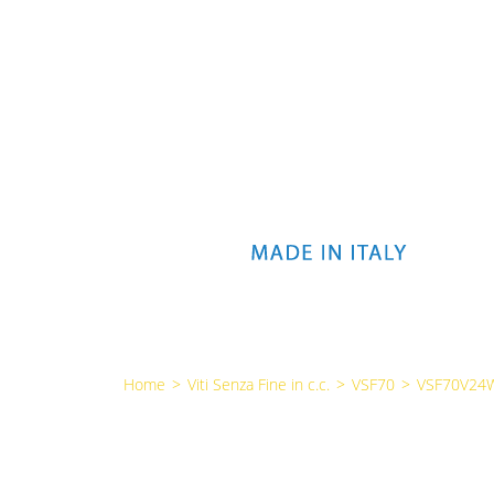
Home
>
Viti Senza Fine in c.c.
>
VSF70
>
VSF70V24