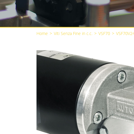
Home
>
Viti Senza Fine in c.c.
>
VSF70
>
VSF70V2