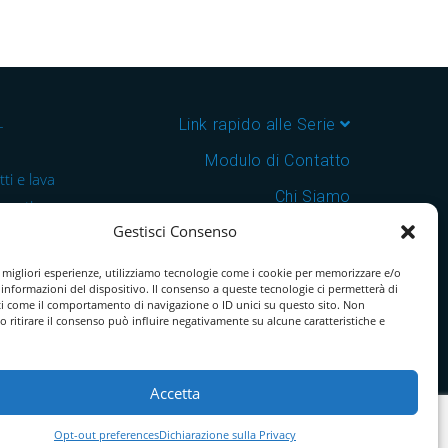
–
Link rapido alle Serie
Modulo di Contatto
ti e lava
Chi Siamo
 cantine e
Gestisci Consenso
Download Catalogo PDF
nsegna in
Cookie Policy
e migliori esperienze, utilizziamo tecnologie come i cookie per memorizzare e/o
 informazioni del dispositivo. Il consenso a queste tecnologie ci permetterà di
ti come il comportamento di navigazione o ID unici su questo sito. Non
o ritirare il consenso può influire negativamente su alcune caratteristiche e
Accetta
Opt-out preferences
Dichiarazione sulla Privacy