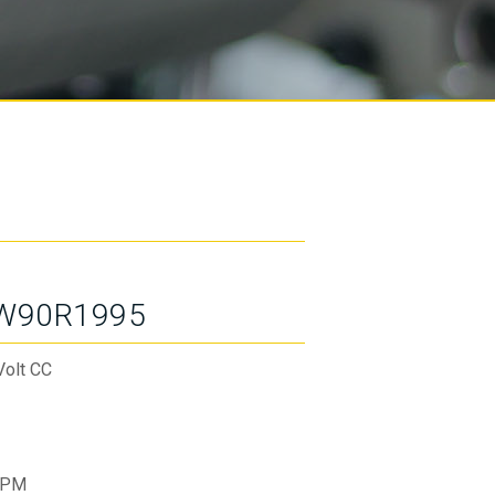
W90R1995
Volt CC
RPM