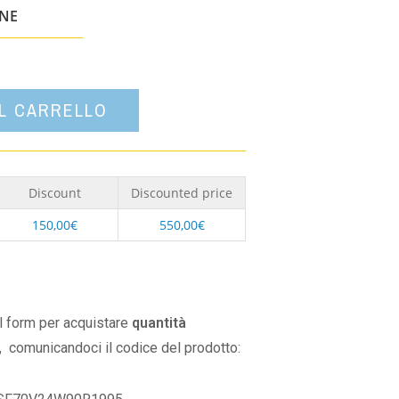
un'opzione
ONE
AL CARRELLO
Discount
Discounted price
150,00
€
550,00
€
il form per acquistare
quantità
,
comunicandoci il codice del prodotto: