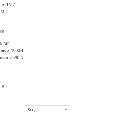
ne:
1/57
PM
mm
60 Nm
amico:
1000N
amico:
5590 N
va)
Scegli