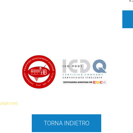
V
W90R1995
TORNA INDIETRO