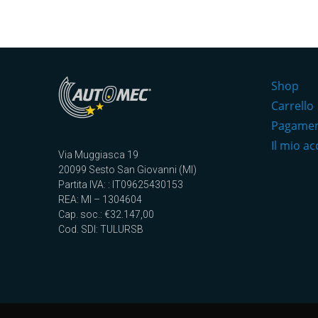
Shop
Carrello
Pagame
Il mio a
Via Muggiasca 19
20099 Sesto San Giovanni (MI)
Partita IVA: : IT09625430153
REA: MI – 1304604
Cap. soc.: €32.147,00
Cod. SDI: TULURSB