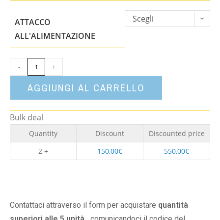
Scegli
ATTACCO
un'opzione
ALL'ALIMENTAZIONE
-
+
AGGIUNGI AL CARRELLO
Bulk deal
Quantity
Discount
Discounted price
2 +
150,00
€
550,00
€
Contattaci attraverso il form per acquistare
quantità
superiori alle 5 unità,
comunicandoci il codice del