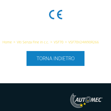
Home
>
Viti Senza Fine in c.c.
>
VSF70
>
VSF70V24W90R266
TORNA INDIETRO