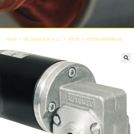
Home
>
Viti Senza Fine in c.c.
>
VSF70
>
VSF70V24W90R266
🔍