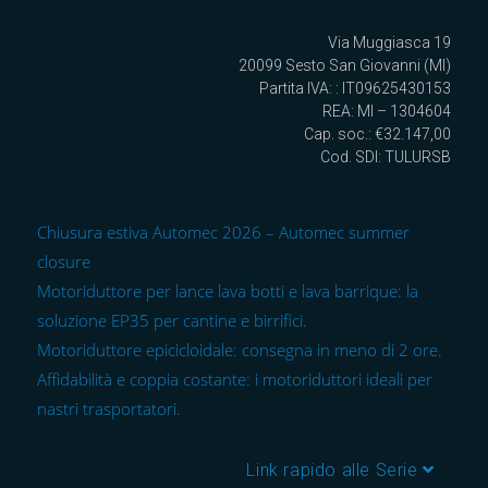
Via Muggiasca 19
20099 Sesto San Giovanni (MI)
Partita IVA: : IT09625430153
REA: MI – 1304604
Cap. soc.: €32.147,00
Cod. SDI: TULURSB
Chiusura estiva Automec 2026 – Automec summer
closure
Motoriduttore per lance lava botti e lava barrique: la
soluzione EP35 per cantine e birrifici.
Motoriduttore epicicloidale: consegna in meno di 2 ore.
Affidabilità e coppia costante: i motoriduttori ideali per
nastri trasportatori.
Link rapido alle Serie