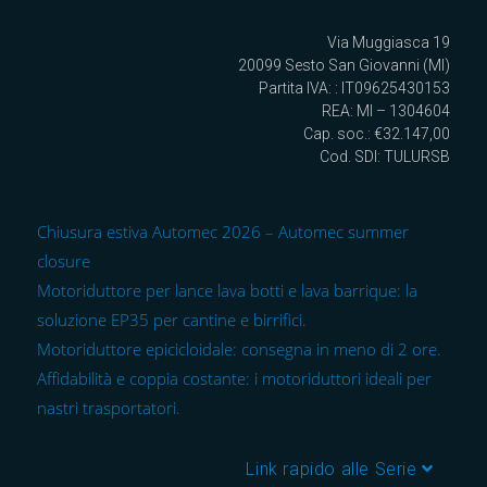
Via Muggiasca 19
20099 Sesto San Giovanni (MI)
Partita IVA: : IT09625430153
REA: MI – 1304604
Cap. soc.: €32.147,00
Cod. SDI: TULURSB
Chiusura estiva Automec 2026 – Automec summer
closure
Motoriduttore per lance lava botti e lava barrique: la
soluzione EP35 per cantine e birrifici.
Motoriduttore epicicloidale: consegna in meno di 2 ore.
Affidabilità e coppia costante: i motoriduttori ideali per
nastri trasportatori.
Link rapido alle Serie