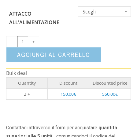
Scegli
ATTACCO
un'opzione
ALL'ALIMENTAZIONE
-
+
AGGIUNGI AL CARRELLO
Bulk deal
Quantity
Discount
Discounted price
2 +
150,00
€
550,00
€
Contattaci attraverso il form per acquistare
quantità
superiori alle 5 unità,
comunicandoci il codice del