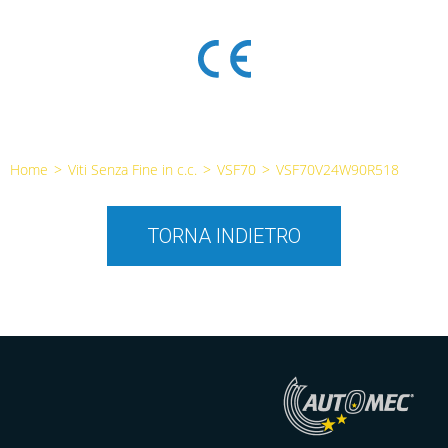
Home
>
Viti Senza Fine in c.c.
>
VSF70
>
VSF70V24W90R518
TORNA INDIETRO