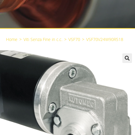
Home
>
Viti Senza Fine in c.c.
>
VSF70
>
VSF70V24W90R518
🔍