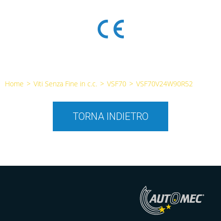
Home
>
Viti Senza Fine in c.c.
>
VSF70
>
VSF70V24W90R52
TORNA INDIETRO