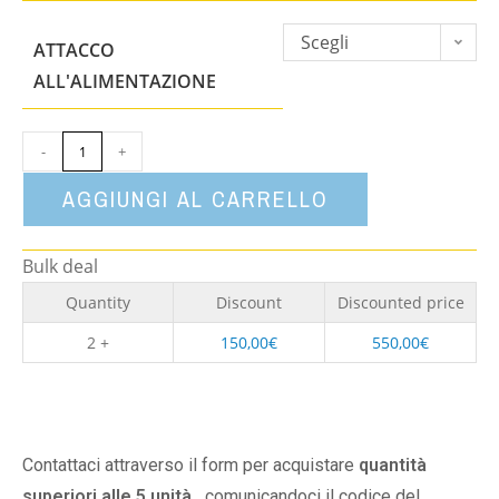
Scegli
ATTACCO
un'opzione
ALL'ALIMENTAZIONE
-
+
AGGIUNGI AL CARRELLO
Bulk deal
Quantity
Discount
Discounted price
2 +
150,00
€
550,00
€
Contattaci attraverso il form per acquistare
quantità
superiori alle 5 unità,
comunicandoci il codice del