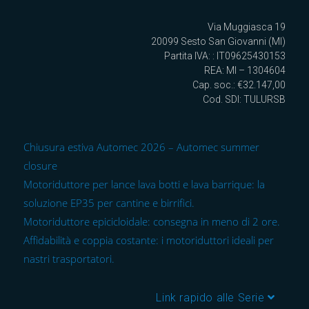
Via Muggiasca 19
20099 Sesto San Giovanni (MI)
Partita IVA: : IT09625430153
REA: MI – 1304604
Cap. soc.: €32.147,00
Cod. SDI: TULURSB
Chiusura estiva Automec 2026 – Automec summer
closure
Motoriduttore per lance lava botti e lava barrique: la
soluzione EP35 per cantine e birrifici.
Motoriduttore epicicloidale: consegna in meno di 2 ore.
Affidabilità e coppia costante: i motoriduttori ideali per
nastri trasportatori.
Link rapido alle Serie