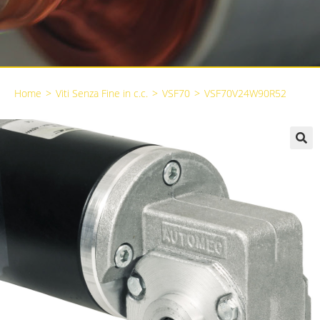
Home
>
Viti Senza Fine in c.c.
>
VSF70
>
VSF70V24W90R52
🔍