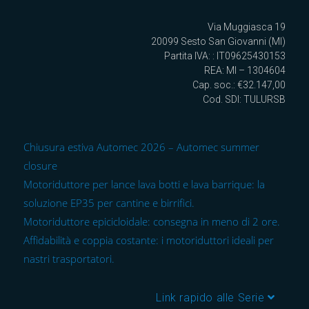
Via Muggiasca 19
20099 Sesto San Giovanni (MI)
Partita IVA: : IT09625430153
REA: MI – 1304604
Cap. soc.: €32.147,00
Cod. SDI: TULURSB
Chiusura estiva Automec 2026 – Automec summer
closure
Motoriduttore per lance lava botti e lava barrique: la
soluzione EP35 per cantine e birrifici.
Motoriduttore epicicloidale: consegna in meno di 2 ore.
Affidabilità e coppia costante: i motoriduttori ideali per
nastri trasportatori.
Link rapido alle Serie