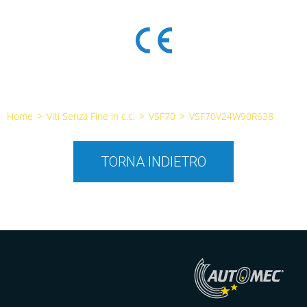
Home
>
Viti Senza Fine in c.c.
>
VSF70
>
VSF70V24W90R638
TORNA INDIETRO