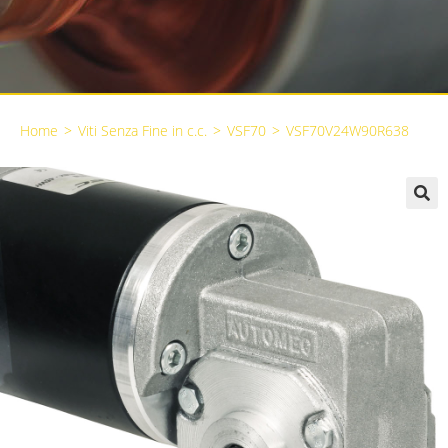
Home
>
Viti Senza Fine in c.c.
>
VSF70
>
VSF70V24W90R638
🔍