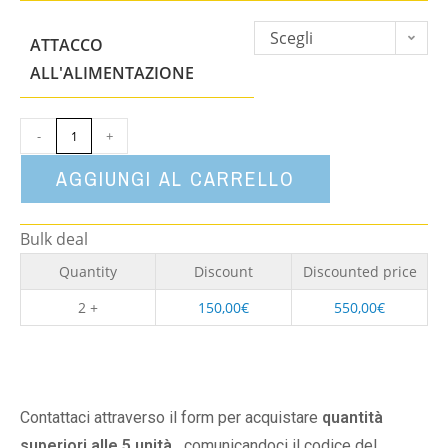
Scegli
ATTACCO
un'opzione
ALL'ALIMENTAZIONE
-
+
AGGIUNGI AL CARRELLO
Bulk deal
Quantity
Discount
Discounted price
2 +
150,00
€
550,00
€
Contattaci attraverso il form per acquistare
quantità
superiori alle 5 unità,
comunicandoci il codice del