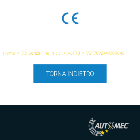
Home
>
Viti Senza Fine in c.c.
>
VSF70
>
VSF70V24W90R648
TORNA INDIETRO