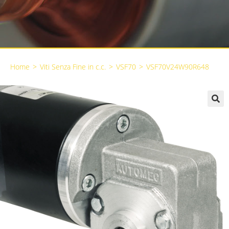
Home
>
Viti Senza Fine in c.c.
>
VSF70
>
VSF70V24W90R648
🔍