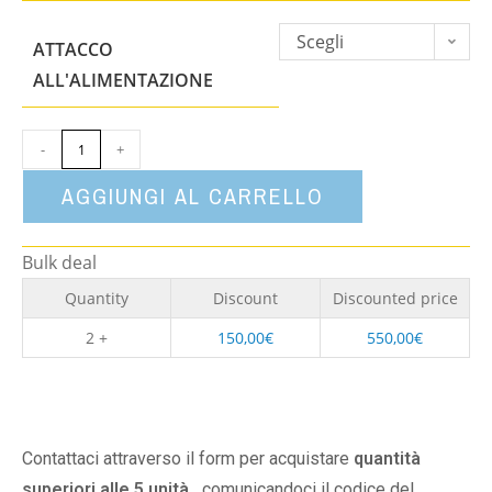
Scegli
ATTACCO
un'opzione
ALL'ALIMENTAZIONE
-
+
AGGIUNGI AL CARRELLO
Bulk deal
Quantity
Discount
Discounted price
2 +
150,00
€
550,00
€
Contattaci attraverso il form per acquistare
quantità
superiori alle 5 unità,
comunicandoci il codice del