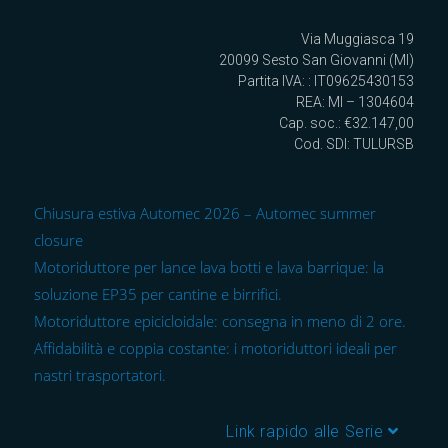
Via Muggiasca 19
20099 Sesto San Giovanni (MI)
Partita IVA: : IT09625430153
REA: MI – 1304604
Cap. soc.: €32.147,00
Cod. SDI: TULURSB
Chiusura estiva Automec 2026 – Automec summer
closure
Motoriduttore per lance lava botti e lava barrique: la
soluzione EP35 per cantine e birrifici.
Motoriduttore epicicloidale: consegna in meno di 2 ore.
Affidabilità e coppia costante: i motoriduttori ideali per
nastri trasportatori.
Link rapido alle Serie