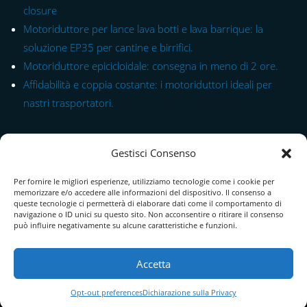
closure
Motoriduttore per lance lava botti e lava barrique: la
soluzione EP35 per cantine e birrifici.
Motoriduttore epicicloidale: consegna in meno di 2 ore.
Affidabilità e coppia costante: i motoriduttori ideali per
nastri trasportatori.
Link rapido alle Serie
Gestisci Consenso
Modulo di Contatto
Per fornire le migliori esperienze, utilizziamo tecnologie come i cookie per
Chi Siamo
memorizzare e/o accedere alle informazioni del dispositivo. Il consenso a
queste tecnologie ci permetterà di elaborare dati come il comportamento di
Download Catalogo PDF
navigazione o ID unici su questo sito. Non acconsentire o ritirare il consenso
può influire negativamente su alcune caratteristiche e funzioni.
Cookie Policy
Accetta
Opt-out preferences
Dichiarazione sulla Privacy
Termini e condizioni
|
Spedizioni, pagamenti e resi