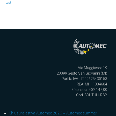
test
Via Muggiasca 19
20099 Sesto San Giovanni (MI)
Partita IVA: : IT09625430153
REA: MI – 1304604
Cap. soc.: €32.147,00
Cod. SDI: TULURSB
Chiusura estiva Automec 2026 – Automec summer