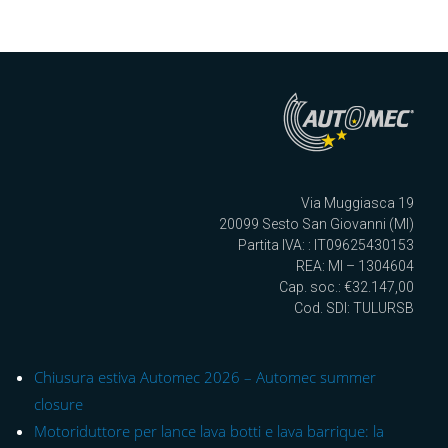
Via Muggiasca 19
20099 Sesto San Giovanni (MI)
Partita IVA: : IT09625430153
REA: MI – 1304604
Cap. soc.: €32.147,00
Cod. SDI: TULURSB
Chiusura estiva Automec 2026 – Automec summer
closure
Motoriduttore per lance lava botti e lava barrique: la