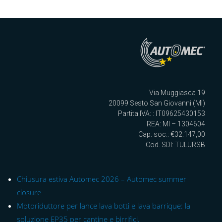
Via Muggiasca 19
20099 Sesto San Giovanni (MI)
Partita IVA: : IT09625430153
REA: MI – 1304604
Cap. soc.: €32.147,00
Cod. SDI: TULURSB
Chiusura estiva Automec 2026 – Automec summer
closure
Motoriduttore per lance lava botti e lava barrique: la
soluzione EP35 per cantine e birrifici.