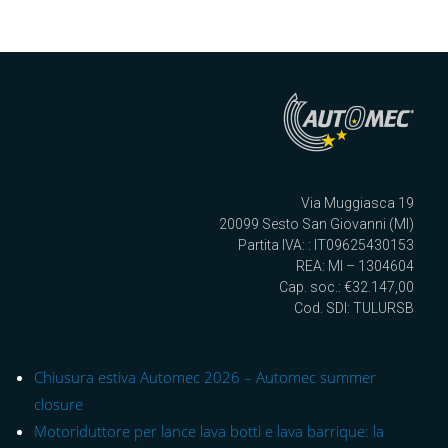
Via Muggiasca 19
20099 Sesto San Giovanni (MI)
Partita IVA: : IT09625430153
REA: MI – 1304604
Cap. soc.: €32.147,00
Cod. SDI: TULURSB
Chiusura estiva Automec 2026 – Automec summer
closure
Motoriduttore per lance lava botti e lava barrique: la