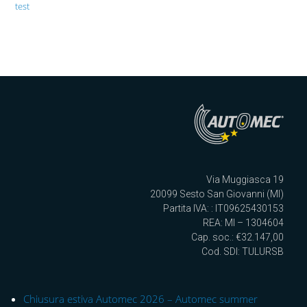
test
Via Muggiasca 19
20099 Sesto San Giovanni (MI)
Partita IVA: : IT09625430153
REA: MI – 1304604
Cap. soc.: €32.147,00
Cod. SDI: TULURSB
Chiusura estiva Automec 2026 – Automec summer