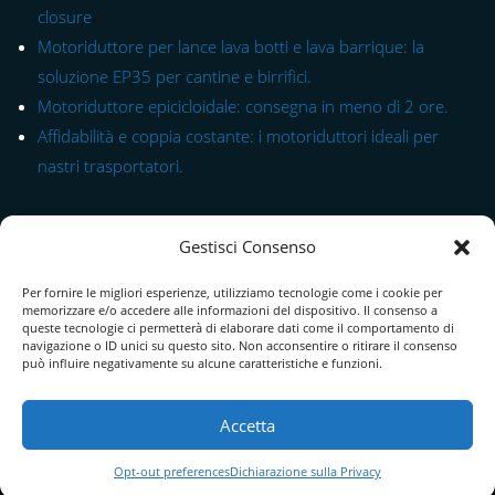
closure
Motoriduttore per lance lava botti e lava barrique: la
soluzione EP35 per cantine e birrifici.
Motoriduttore epicicloidale: consegna in meno di 2 ore.
Affidabilità e coppia costante: i motoriduttori ideali per
nastri trasportatori.
Link rapido alle Serie
Gestisci Consenso
Modulo di Contatto
Per fornire le migliori esperienze, utilizziamo tecnologie come i cookie per
Chi Siamo
memorizzare e/o accedere alle informazioni del dispositivo. Il consenso a
queste tecnologie ci permetterà di elaborare dati come il comportamento di
Download Catalogo PDF
navigazione o ID unici su questo sito. Non acconsentire o ritirare il consenso
può influire negativamente su alcune caratteristiche e funzioni.
Cookie Policy
Accetta
Opt-out preferences
Dichiarazione sulla Privacy
Termini e condizioni
|
Spedizioni, pagamenti e resi