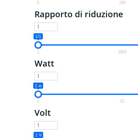
0
200
Rapporto di riduzione
1/1
1
2860
Watt
1 w
1
51
Volt
1 V