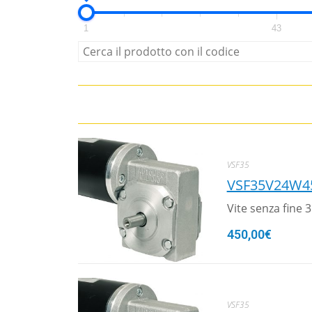
1
43
VSF35
VSF35V24W4
Vite senza fine
450,00
€
VSF35