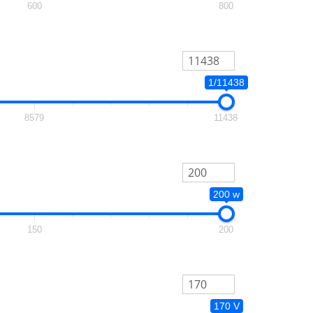
600
800
1/11438
8579
11438
200 w
150
200
170 V