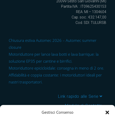
20099 Sesto San Giovanni (MI)
Partita IVA: : IT09625430153
REA: MI – 1304604
Cap. soc.: €32.147,00
Cod. SDI: TULURSB
Chiusura estiva Automec 2026 – Automec summer
closure
Motoriduttore per lance lava botti e lava barrique: la
soluzione EP35 per cantine e birrifici.
Motoriduttore epicicloidale: consegna in meno di 2 ore.
Affidabilità e coppia costante: i motoriduttori ideali per
nastri trasportatori.
Link rapido alle Serie
Modulo di Contatto
Gestisci Consenso
Chi Siamo