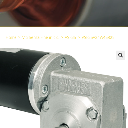
Home
>
Viti Senza Fine in c.c.
>
VSF35
>
VSF35V24W45R25
🔍