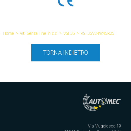
Home
>
Viti Senza Fine in c.c.
>
VSF35
>
VSF35V24W45R25
TORNA INDIETRO
Via Muggiasca 19