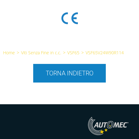
Home
>
Viti Senza Fine in c.c.
>
VSF65
>
VSF65V24W90R114
TORNA INDIETRO