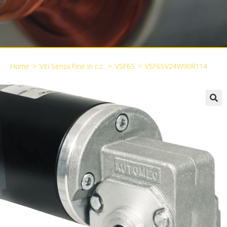
Home
>
Viti Senza Fine in c.c.
>
VSF65
>
VSF65V24W90R114
🔍