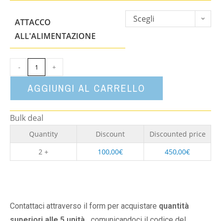
Scegli
ATTACCO
un'opzione
ALL'ALIMENTAZIONE
-
+
AGGIUNGI AL CARRELLO
Bulk deal
Quantity
Discount
Discounted price
2 +
100,00
€
450,00
€
Contattaci attraverso il form per acquistare
quantità
superiori alle 5 unità,
comunicandoci il codice del