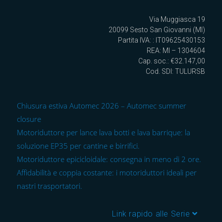
Via Muggiasca 19
20099 Sesto San Giovanni (MI)
Partita IVA: : IT09625430153
REA: MI – 1304604
Cap. soc.: €32.147,00
Cod. SDI: TULURSB
Chiusura estiva Automec 2026 – Automec summer
closure
Motoriduttore per lance lava botti e lava barrique: la
soluzione EP35 per cantine e birrifici.
Motoriduttore epicicloidale: consegna in meno di 2 ore.
Affidabilità e coppia costante: i motoriduttori ideali per
nastri trasportatori.
Link rapido alle Serie