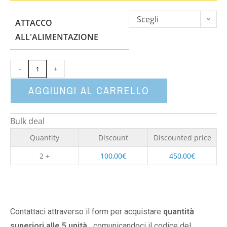
Scegli
ATTACCO
un'opzione
ALL'ALIMENTAZIONE
-
+
AGGIUNGI AL CARRELLO
Bulk deal
Quantity
Discount
Discounted price
2 +
100,00
€
450,00
€
Contattaci attraverso il form per acquistare
quantità
superiori alle 5 unità,
comunicandoci il codice del