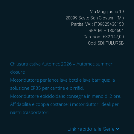
Via Muggiasca 19
20099 Sesto San Giovanni (MI)
Partita IVA: : IT09625430153
REA: MI – 1304604
Cap. soc.: €32.147,00
Cod. SDI: TULURSB
Chiusura estiva Automec 2026 – Automec summer
closure
Motoriduttore per lance lava botti e lava barrique: la
soluzione EP35 per cantine e birrifici.
Motoriduttore epicicloidale: consegna in meno di 2 ore.
Affidabilità e coppia costante: i motoriduttori ideali per
nastri trasportatori.
Link rapido alle Serie