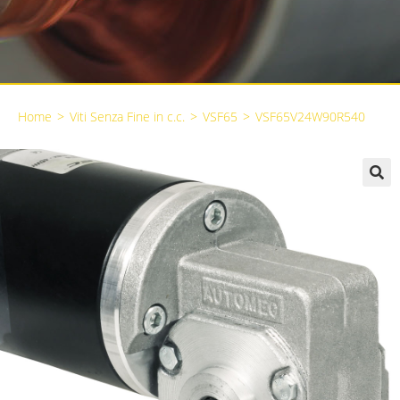
Home
>
Viti Senza Fine in c.c.
>
VSF65
>
VSF65V24W90R540
🔍