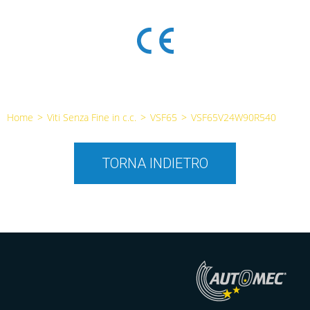
Home
>
Viti Senza Fine in c.c.
>
VSF65
>
VSF65V24W90R540
TORNA INDIETRO